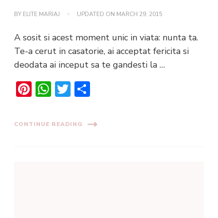
BY
ELITE MARIAJ
UPDATED ON
MARCH 29, 2015
A sosit si acest moment unic in viata: nunta ta.
Te-a cerut in casatorie, ai acceptat fericita si
deodata ai inceput sa te gandesti la …
Pinterest
WhatsApp
Twitter
Share
CONTINUE READING