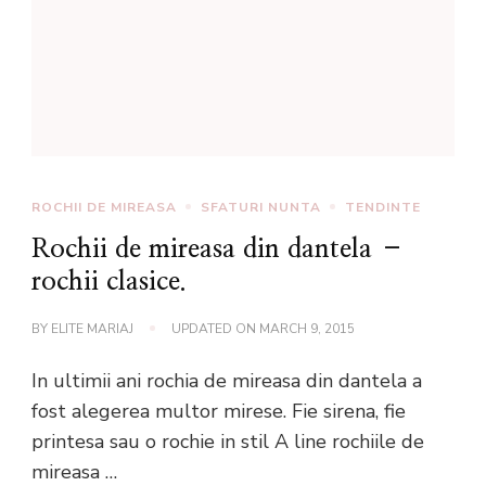
ROCHII DE MIREASA
SFATURI NUNTA
TENDINTE
Rochii de mireasa din dantela –
rochii clasice.
BY
ELITE MARIAJ
UPDATED ON
MARCH 9, 2015
In ultimii ani rochia de mireasa din dantela a
fost alegerea multor mirese. Fie sirena, fie
printesa sau o rochie in stil A line rochiile de
mireasa …