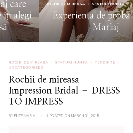
ROCHII DE MIREASA
SFATURI NUNTA
UNCATEGORIZED
Experienta de proba la Elite
Mariaj
ROCHII DE MIREASA
SFATURI NUNTA
TENDINTE
UNCATEGORIZED
Rochii de mireasa
Impression Bridal – DRESS
TO IMPRESS
BY
ELITE MARIAJ
UPDATED ON
MARCH 31, 2015