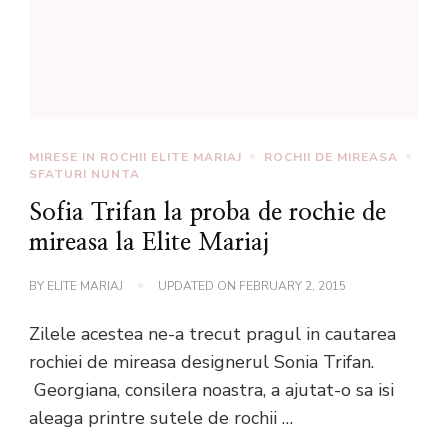
MIRESE IN ROCHII ELITE MARIAJ
ROCHII DE MIREASA
SFATURI NUNTA
Sofia Trifan la proba de rochie de
mireasa la Elite Mariaj
BY
ELITE MARIAJ
UPDATED ON
FEBRUARY 2, 2015
Zilele acestea ne-a trecut pragul in cautarea
rochiei de mireasa designerul Sonia Trifan.
Georgiana, consilera noastra, a ajutat-o sa isi
aleaga printre sutele de rochii …