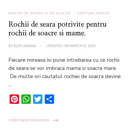
ROCHII DE SEARA SI DE OCAZIE
SFATURI NUNTA
Rochii de seara potrivite pentru
rochii de soacre si mame.
BY
ELITE MARIAJ
UPDATED ON
MARCH 9, 2015
Fiecare mireasa isi pune intrebarea cu ce rochii
de seara se vor imbraca mama si soacra mare.
De multe ori cautatul rochiei de soacra devine
…
Pinterest
WhatsApp
Twitter
Share
CONTINUE READING