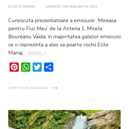
BY
ELITE MARIAJ
UPDATED ON
JANUARY 8, 2015
Cunoscuta prezentatoare a emisiunii ‘Mireasa
pentru Fiul Meu’ de la Antena 1, Mirela
Boureanu Vaida, in majoritatea galelor emisiunii
ce o reprezinta a ales sa poarte rochii Elite
Mariaj.
(more…)
Pinterest
WhatsApp
Twitter
Share
CONTINUE READING