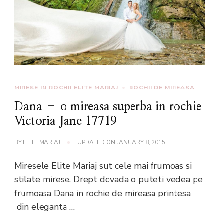
MIRESE IN ROCHII ELITE MARIAJ
ROCHII DE MIREASA
Dana – o mireasa superba in rochie
Victoria Jane 17719
BY
ELITE MARIAJ
UPDATED ON
JANUARY 8, 2015
Miresele Elite Mariaj sut cele mai frumoas si
stilate mirese. Drept dovada o puteti vedea pe
frumoasa Dana in rochie de mireasa printesa
din eleganta …