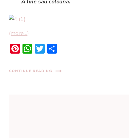
A line sau coloana.
(more…)
Pinterest
WhatsApp
Twitter
Share
CONTINUE READING