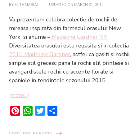
BY
ELITE MARIAJ
UPDATED ON
MARCH 31, 2015
Va prezentam celebra colectie de rochii de
mireasa inspirata din farmecul orasului New
York si anume –
Madeline Gardner NY.
Diversitatea orasului este regasita si in colectia
2015 Madeline Gardner
, astfel ca gasiti si rochii
simple stil grecesc pana la rochii stil printese si
avangardistele rochii cu accente florale si
spaniole in tendintele sezonului 2015.
(more…)
Pinterest
WhatsApp
Twitter
Share
CONTINUE READING