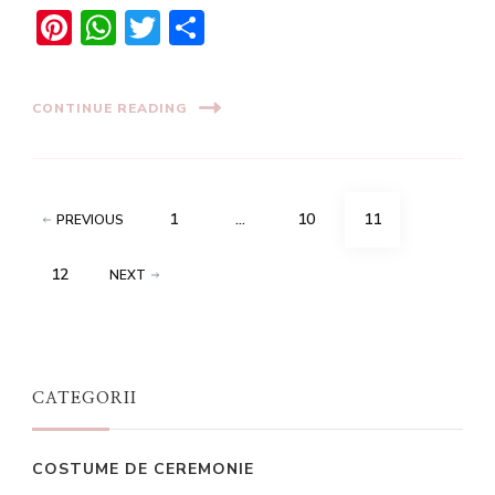
Pinterest
WhatsApp
Twitter
Share
CONTINUE READING
Posts
PAGE
PAGE
PAGE
1
…
10
11
PREVIOUS
pagination
PAGE
12
NEXT
CATEGORII
COSTUME DE CEREMONIE