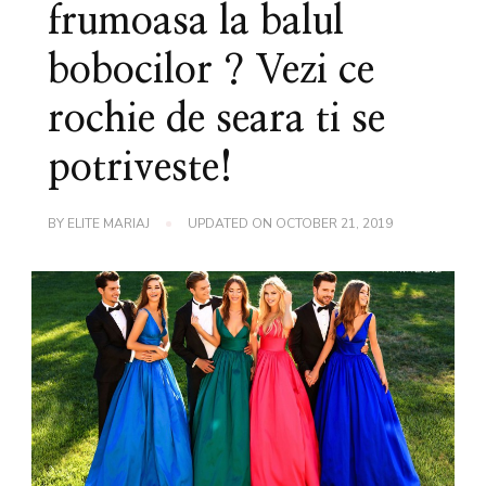
frumoasa la balul
bobocilor ? Vezi ce
rochie de seara ti se
potriveste!
BY
ELITE MARIAJ
UPDATED ON
OCTOBER 21, 2019