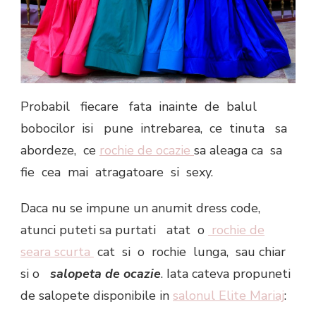
Probabil fiecare fata inainte de balul
bobocilor isi pune intrebarea, ce tinuta sa
abordeze, ce
rochie de ocazie
sa aleaga ca sa
fie cea mai atragatoare si sexy.
Daca nu se impune un anumit dress code,
atunci puteti sa purtati atat o
rochie de
seara scurta
cat si o rochie lunga, sau chiar
si o
salopeta de ocazie
. Iata cateva propuneti
de salopete disponibile in
salonul Elite Mariaj
: