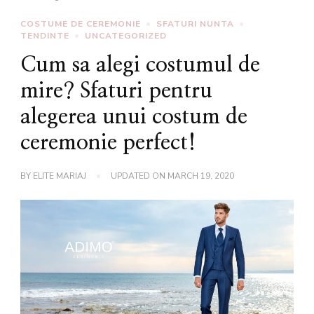
COSTUME DE CEREMONIE
SFATURI NUNTA
TENDINTE
UNCATEGORIZED
Cum sa alegi costumul de
mire? Sfaturi pentru
alegerea unui costum de
ceremonie perfect!
BY
ELITE MARIAJ
UPDATED ON
MARCH 19, 2020