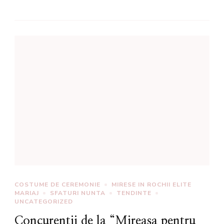
COSTUME DE CEREMONIE
MIRESE IN ROCHII ELITE
MARIAJ
SFATURI NUNTA
TENDINTE
UNCATEGORIZED
Concurentii de la “Mireasa pentru