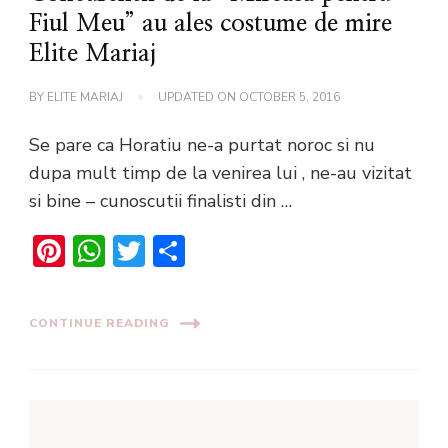
Fiul Meu” au ales costume de mire
Elite Mariaj
BY
ELITE MARIAJ
UPDATED ON
OCTOBER 5, 2016
Se pare ca Horatiu ne-a purtat noroc si nu
dupa mult timp de la venirea lui , ne-au vizitat
si bine – cunoscutii finalisti din …
Pinterest
WhatsApp
Twitter
Share
CONTINUE READING