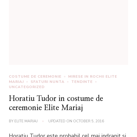
COSTUME DE CEREMONIE
MIRESE IN ROCHII ELITE
MARIAJ
SFATURI NUNTA
TENDINTE
UNCATEGORIZED
Horatiu Tudor in costume de
ceremonie Elite Mariaj
BY
ELITE MARIAJ
UPDATED ON
OCTOBER 5, 2016
Horatiu Tudor este probabil cel mai indragit si