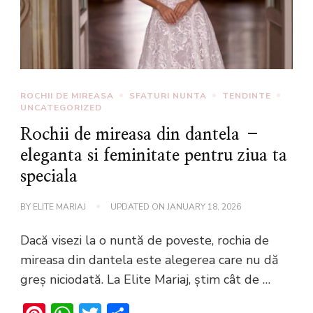
ROCHII DE MIREASA
SFATURI NUNTA
TENDINTE
UNCATEGORIZED
Rochii de mireasa din dantela –
eleganta si feminitate pentru ziua ta
speciala
BY
ELITE MARIAJ
UPDATED ON
JANUARY 18, 2026
Dacă visezi la o nuntă de poveste, rochia de
mireasa din dantela este alegerea care nu dă
greș niciodată. La Elite Mariaj, știm cât de …