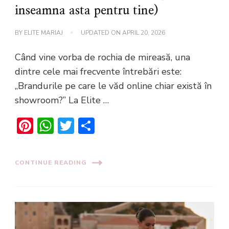
inseamna asta pentru tine)
BY
ELITE MARIAJ
UPDATED ON
APRIL 20, 2026
Când vine vorba de rochia de mireasă, una
dintre cele mai frecvente întrebări este:
„Brandurile pe care le văd online chiar există în
showroom?” La Elite …
Pinterest
WhatsApp
Twitter
Share
CONTINUE READING