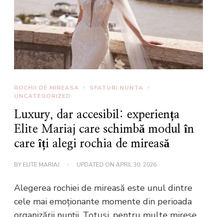
ROCHII DE MIREASA
SFATURI NUNTA
UNCATEGORIZED
Luxury, dar accesibil: experiența
Elite Mariaj care schimbă modul în
care îți alegi rochia de mireasă
BY
ELITE MARIAJ
UPDATED ON
APRIL 30, 2026
Alegerea rochiei de mireasă este unul dintre
cele mai emoționante momente din perioada
organizării nunții. Totuși, pentru multe mirese,