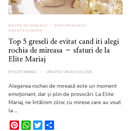
ROCHII DE MIREASA
SFATURI NUNTA
UNCATEGORIZED
Top 5 greseli de evitat cand iti alegi
rochia de mireasa – sfaturi de la
Elite Mariaj
BY
ELITE MARIAJ
UPDATED ON
JULY 18, 2025
Alegerea rochiei de mireasă este un moment
emoționant, dar și plin de provocări. La Elite
Mariaj, ne întâlnim zilnic cu mirese care au visat
la …
Pinterest
WhatsApp
Twitter
Share