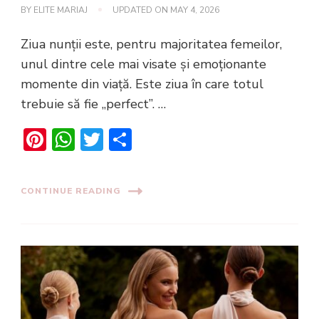
BY
ELITE MARIAJ
UPDATED ON
MAY 4, 2026
Ziua nunții este, pentru majoritatea femeilor,
unul dintre cele mai visate și emoționante
momente din viață. Este ziua în care totul
trebuie să fie „perfect”. …
Pinterest
WhatsApp
Twitter
Share
CONTINUE READING