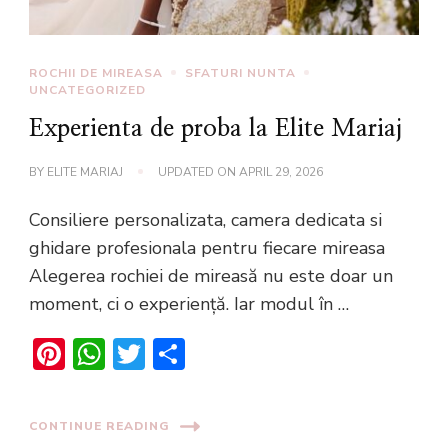
ROCHII DE MIREASA
SFATURI NUNTA
UNCATEGORIZED
Experienta de proba la Elite Mariaj
BY
ELITE MARIAJ
UPDATED ON
APRIL 29, 2026
Consiliere personalizata, camera dedicata si
ghidare profesionala pentru fiecare mireasa
Alegerea rochiei de mireasă nu este doar un
moment, ci o experiență. Iar modul în …
Pinterest
WhatsApp
Twitter
Share
CONTINUE READING