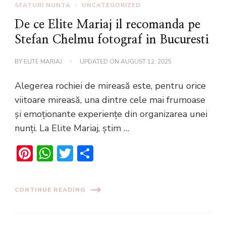
SFATURI NUNTA
UNCATEGORIZED
De ce Elite Mariaj il recomanda pe
Stefan Chelmu fotograf in Bucuresti
BY
ELITE MARIAJ
UPDATED ON
AUGUST 12, 2025
Alegerea rochiei de mireasă este, pentru orice
viitoare mireasă, una dintre cele mai frumoase
și emoționante experiențe din organizarea unei
nunți. La Elite Mariaj, știm …
Pinterest
WhatsApp
Twitter
Share
CONTINUE READING