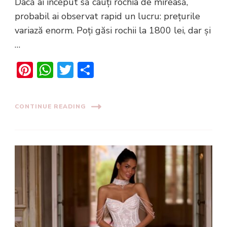
Dacă ai început să cauți rochia de mireasă,
probabil ai observat rapid un lucru: prețurile
variază enorm. Poți găsi rochii la 1800 lei, dar și
…
Pinterest
WhatsApp
Twitter
Share
CONTINUE READING