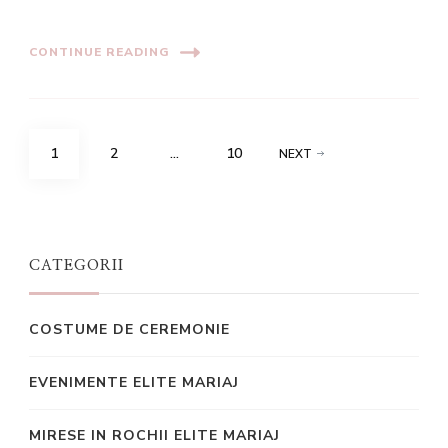
CONTINUE READING
Posts
PAGE
PAGE
PAGE
1
2
…
10
NEXT
pagination
CATEGORII
COSTUME DE CEREMONIE
EVENIMENTE ELITE MARIAJ
MIRESE IN ROCHII ELITE MARIAJ