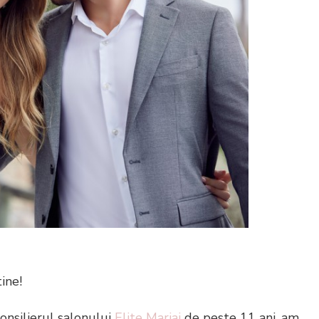
ine!
consilierul salonului
Elite Mariaj
de peste 11 ani, am