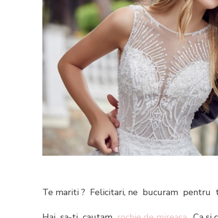
Te mariti ? Felicitari, ne bucuram pentru t
Hai sa-ti cautam
rochie de mireasa
. Ca si 