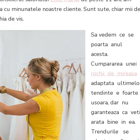
 cu minunatele noastre cliente. Sunt sute, chiar mii d
ia de vis.
Sa vedem ce se
poarta anul
acesta.
Cumpararea unei
rochii de mireasa
adaptata ultimel
tendinte e foarte
usoara, dar nu
garanteaza ca vet
arata bine in ea.
Trendurile se