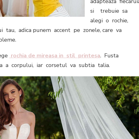
adapteaza fiecaru
si trebuie sa
alegi o rochie,
lui tau, adica punem accent pe zonele, care va
bleme.
lege
rochia de mireasa in stil printesa
. Fusta
 a corpului, iar corsetul va subtia talia.