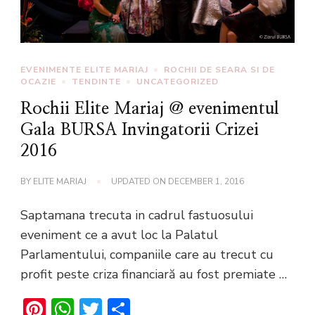
EVENIMENTE ELITE MARIAJ
ROCHII DE SEARA SI DE
OCAZIE
TENDINTE
UNCATEGORIZED
Rochii Elite Mariaj @ evenimentul
Gala BURSA Invingatorii Crizei
2016
BY
ELITE MARIAJ
UPDATED ON
DECEMBER 1, 2016
Saptamana trecuta in cadrul fastuosului
eveniment ce a avut loc la Palatul
Parlamentului, companiile care au trecut cu
profit peste criza financiară au fost premiate …
Pinterest
WhatsApp
Twitter
Share