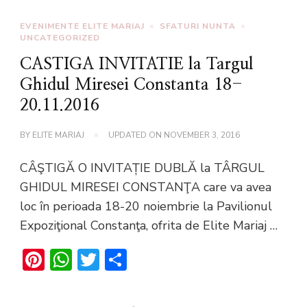
EVENIMENTE ELITE MARIAJ
SFATURI NUNTA
UNCATEGORIZED
CASTIGA INVITATIE la Targul
Ghidul Miresei Constanta 18-
20.11.2016
BY
ELITE MARIAJ
UPDATED ON
NOVEMBER 3, 2016
CÂŞTIGĂ O INVITAȚIE DUBLĂ la TÂRGUL
GHIDUL MIRESEI CONSTANŢA care va avea
loc în perioada 18-20 noiembrie la Pavilionul
Expoziţional Constanţa, ofrita de Elite Mariaj …
Pinterest
WhatsApp
Twitter
Share