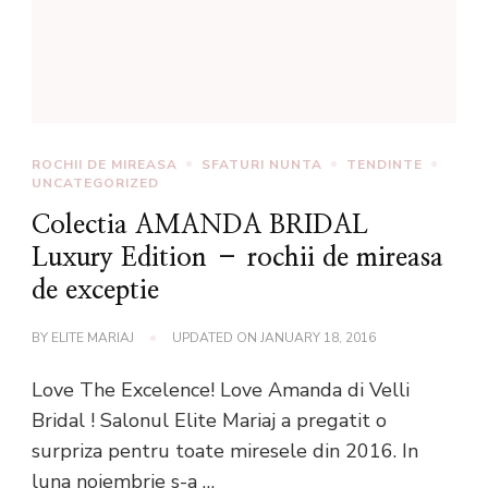
ROCHII DE MIREASA
SFATURI NUNTA
TENDINTE
UNCATEGORIZED
Colectia AMANDA BRIDAL
Luxury Edition – rochii de mireasa
de exceptie
BY
ELITE MARIAJ
UPDATED ON
JANUARY 18, 2016
Love The Excelence! Love Amanda di Velli
Bridal ! Salonul Elite Mariaj a pregatit o
surpriza pentru toate miresele din 2016. In
luna noiembrie s-a …