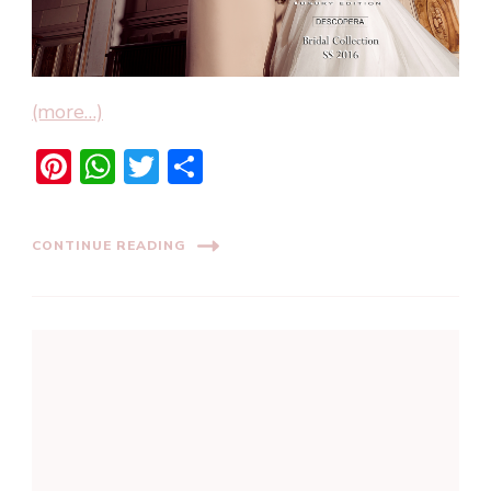
(more…)
Pinterest
WhatsApp
Twitter
Share
CONTINUE READING