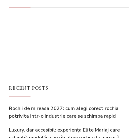
RECENT POSTS
Rochii de mireasa 2027: cum alegi corect rochia
potrivita intr-o industrie care se schimba rapid
Luxury, dar accesibil: experiența Elite Mariaj care
schimbă modul în care îți alegi rochia de mireasă