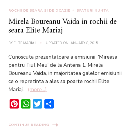
ROCHII DE SEARA SI DE OCAZIE
SFATURI NUNTA
Mirela Boureanu Vaida in rochii de
seara Elite Mariaj
BY
ELITE MARIAJ
UPDATED ON
JANUARY 8, 2015
Cunoscuta prezentatoare a emisiunii ‘Mireasa
pentru Fiul Meu’ de la Antena 1, Mirela
Boureanu Vaida, in majoritatea galelor emisiunii
ce o reprezinta a ales sa poarte rochii Elite
Mariaj.
(more…)
Pinterest
WhatsApp
Twitter
Share
CONTINUE READING