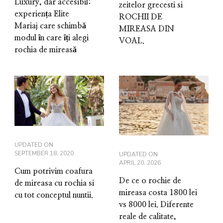
Luxury, dar accesibil:
zeitelor grecesti si
experiența Elite
ROCHII DE
Mariaj care schimbă
MIREASA DIN
modul în care îți alegi
VOAL.
rochia de mireasă
UPDATED ON
SEPTEMBER 18, 2020
UPDATED ON
APRIL 20, 2026
Cum potrivim coafura
De ce o rochie de
de mireasa cu rochia si
mireasa costa 1800 lei
cu tot conceptul nuntii.
vs 8000 lei. Diferente
reale de calitate,