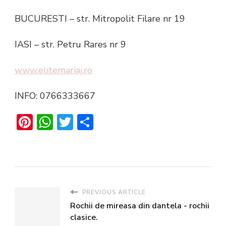
BUCURESTI – str. Mitropolit Filare nr 19
IASI – str. Petru Rares nr 9
www.elitemariaj.ro
INFO: 0766333667
Pinterest
WhatsApp
Twitter
Share
PREVIOUS ARTICLE
Rochii de mireasa din dantela - rochii
clasice.