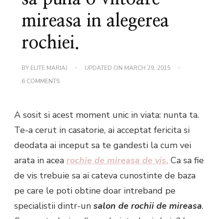
mireasa in alegerea
rochiei.
BY
ELITE MARIAJ
UPDATED ON
MARCH 29, 2015
ON
6 COMMENTS
INTREBARI
CE
AR
A sosit si acest moment unic in viata: nunta ta.
TREBUI
SA
Te-a cerut in casatorie, ai acceptat fericita si
PUNA
O
deodata ai inceput sa te gandesti la cum vei
VIITOARE
MIREASA
arata in acea
rochie de mireasa de vis
.
Ca sa fie
IN
ALEGEREA
de vis trebuie sa ai cateva cunostinte de baza
ROCHIEI.
pe care le poti obtine doar intreband pe
specialistii dintr-un
salon de rochii de mireasa
.