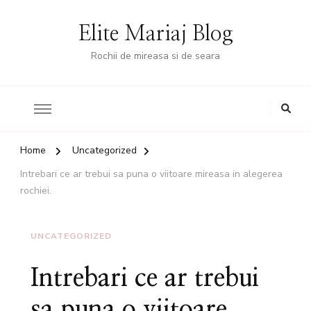
Elite Mariaj Blog
Rochii de mireasa si de seara
Home
Uncategorized
Intrebari ce ar trebui sa puna o viitoare mireasa in alegerea
rochiei.
UNCATEGORIZED
Intrebari ce ar trebui
sa puna o viitoare