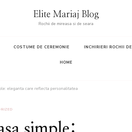
Elite Mariaj Blog
Rochii de mireasa si de seara
COSTUME DE CEREMONIE
INCHIRIERI ROCHII D
HOME
ple: eleganta care reflecta personalitatea
RIZED
asa simple: