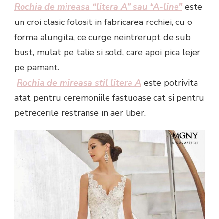
Rochia de mireasa “litera A” sau “A-line”
este
un croi clasic folosit in fabricarea rochiei, cu o
forma alungita, ce curge neintrerupt de sub
bust, mulat pe talie si sold, care apoi pica lejer
pe pamant.
Rochia de mireasa stil litera A
este potrivita
atat pentru ceremoniile fastuoase cat si pentru
petrecerile restranse in aer liber.