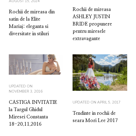
AUGUST 15, 2024
Rochii de mireasa
Rochii de mireasa din
ASHLEY JUSTIN
satin de la Elite
BRIDE propunere
Mariaj: eleganta si
pentru miresele
diversitate in stiluri
extravagante
UPDATED ON
NOVEMBER 3, 2016
UPDATED ON
APRIL 5, 2017
CASTIGA INVITATIE
la Targul Ghidul
Tendinte in rochii de
Miresei Constanta
seara Mori Lee 2017
18-20.11.2016