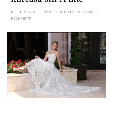
BY
ELITE MARIAJ
UPDATED ON
DECEMBER 10, 2015
ON
5 COMMENTS
CLASICELE
ROCHII
DE
MIREASA
STIL
A
LINE