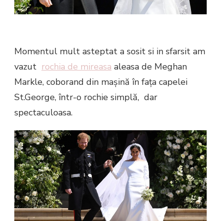
Momentul mult asteptat a sosit si in sfarsit am
vazut
rochia de mireasa
aleasa de Meghan
Markle, coborand din mașină în fața capelei
St.George, într-o rochie simplă, dar
spectaculoasa.