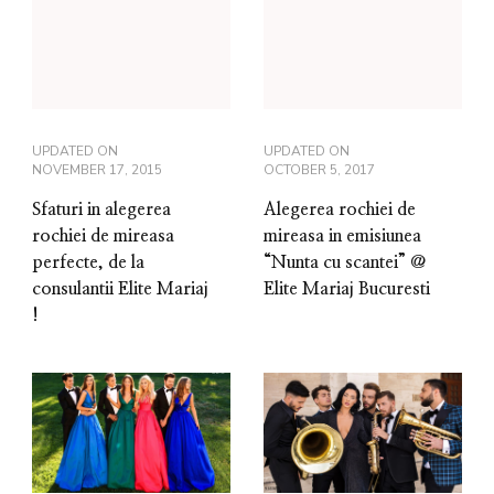
UPDATED ON
UPDATED ON
NOVEMBER 17, 2015
OCTOBER 5, 2017
Sfaturi in alegerea
Alegerea rochiei de
rochiei de mireasa
mireasa in emisiunea
perfecte, de la
“Nunta cu scantei” @
consulantii Elite Mariaj
Elite Mariaj Bucuresti
!