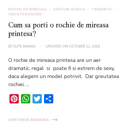
ROCHII DE MIREASA
SFATURI NUNTA
TENDINTE
UNCATEGORIZED
Cum sa porti o rochie de mireasa
printesa?
BY
ELITE MARIAJ
UPDATED ON
OCTOBER 12, 2016
O rochie de mireasa printesa are un aer
dramatic, regal si poate fi si extrem de sexy,
daca alegem un model potrivit. Dar greutatea
rochiei, …
Pinterest
WhatsApp
Twitter
Share
CONTINUE READING