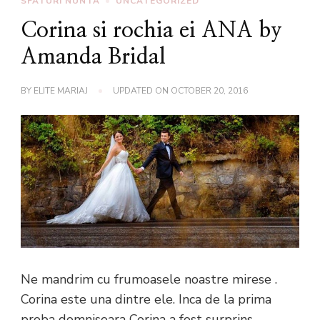
SFATURI NUNTA
UNCATEGORIZED
Corina si rochia ei ANA by
Amanda Bridal
BY
ELITE MARIAJ
UPDATED ON
OCTOBER 20, 2016
Ne mandrim cu frumoasele noastre mirese .
Corina este una dintre ele. Inca de la prima
proba domnisoara Corina a fost surprins