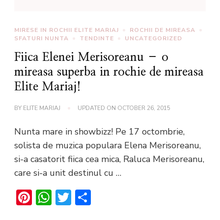
MIRESE IN ROCHII ELITE MARIAJ
ROCHII DE MIREASA
SFATURI NUNTA
TENDINTE
UNCATEGORIZED
Fiica Elenei Merisoreanu – o
mireasa superba in rochie de mireasa
Elite Mariaj!
BY
ELITE MARIAJ
UPDATED ON
OCTOBER 26, 2015
Nunta mare in showbizz! Pe 17 octombrie,
solista de muzica populara Elena Merisoreanu,
si-a casatorit fiica cea mica, Raluca Merisoreanu,
care si-a unit destinul cu …
Pinterest
WhatsApp
Twitter
Share