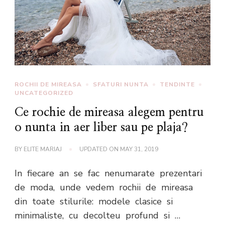
ROCHII DE MIREASA
SFATURI NUNTA
TENDINTE
UNCATEGORIZED
Ce rochie de mireasa alegem pentru
o nunta in aer liber sau pe plaja?
BY
ELITE MARIAJ
UPDATED ON
MAY 31, 2019
In fiecare an se fac nenumarate prezentari
de moda, unde vedem rochii de mireasa
din toate stilurile: modele clasice si
minimaliste, cu decolteu profund si …