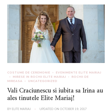
COSTUME DE CEREMONIE
EVENIMENTE ELITE MARIAJ
MIRESE IN ROCHII ELITE MARIAJ
ROCHII DE
MIREASA
UNCATEGORIZED
Vali Craciunescu si iubita sa Irina au
ales tinutele Elite Mariaj!
BY
ELITE MARIAJ
UPDATED ON
OCTOBER 19, 2017