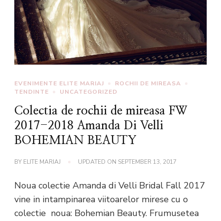
EVENIMENTE ELITE MARIAJ
ROCHII DE MIREASA
TENDINTE
UNCATEGORIZED
Colectia de rochii de mireasa FW
2017-2018 Amanda Di Velli
BOHEMIAN BEAUTY
BY
ELITE MARIAJ
UPDATED ON
SEPTEMBER 13, 2017
Noua colectie Amanda di Velli Bridal Fall 2017
vine in intampinarea viitoarelor mirese cu o
colectie noua: Bohemian Beauty. Frumusetea