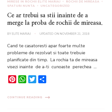
MIRESE IN ROCHII ELITE MARIAJ
ROCHII DE MIREASA
SFATURI NUNTA
UNCATEGORIZED
Ce ar trebui sa stii inainte de a
merge la proba de rochii de mireasa.
BY
ELITE MARIAJ
UPDATED ON
NOVEMBER 21, 2018
Cand te casatoresti apar foarte multe
probleme de rezolvat si toate trebuie
planificate din timp. La rochia ta de mireasa
visezi inainte de a-ti cunoaste perechea …
Pinterest
WhatsApp
Twitter
Share
CONTINUE READING