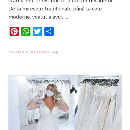
stârnit multe discuții de-a lungul decadelor.
De la miresele tradiționale până la cele
moderne, voalul a avut …
Pinterest
WhatsApp
Twitter
Share
CONTINUE READING