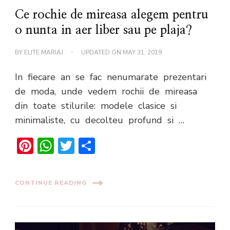
Ce rochie de mireasa alegem pentru
o nunta in aer liber sau pe plaja?
BY
ELITE MARIAJ
UPDATED ON
MAY 31, 2019
In fiecare an se fac nenumarate prezentari
de moda, unde vedem rochii de mireasa
din toate stilurile: modele clasice si
minimaliste, cu decolteu profund si …
Pinterest
WhatsApp
Twitter
Share
CONTINUE READING