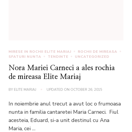
MIRESE IN ROCHII ELITE MARIAJ
ROCHII DE MIREASA
SFATURI NUNTA
TENDINTE
UNCATEGORIZED
Nora Mariei Carneci a ales rochia
de mireasa Elite Mariaj
BY
ELITE MARIAJ
UPDATED ON
OCTOBER 26, 2015
In noiembrie anul trecut a avut loc o frumoasa
nunta in familia cantaretei Maria Carneci. Fiul
acesteia, Eduard, si-a unit destinul cu Ana
Maria, cei …