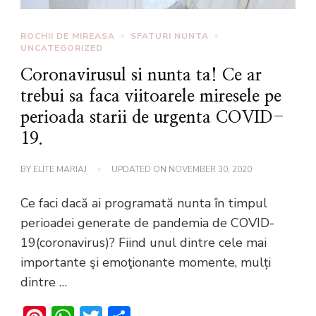
ROCHII DE MIREASA
SFATURI NUNTA
UNCATEGORIZED
Coronavirusul si nunta ta! Ce ar
trebui sa faca viitoarele miresele pe
perioada starii de urgenta COVID-
19.
BY
ELITE MARIAJ
UPDATED ON
NOVEMBER 30, 2020
Ce faci dacă ai programată nunta în timpul
perioadei generate de pandemia de COVID-
19(coronavirus)? Fiind unul dintre cele mai
importante şi emoţionante momente, mulți
dintre …