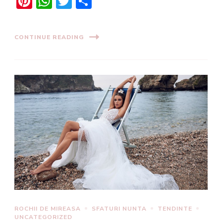
Pinterest
WhatsApp
Twitter
Share
CONTINUE READING
ROCHII DE MIREASA
SFATURI NUNTA
TENDINTE
UNCATEGORIZED