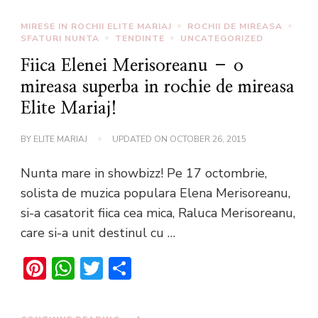
MIRESE IN ROCHII ELITE MARIAJ
ROCHII DE MIREASA
SFATURI NUNTA
TENDINTE
UNCATEGORIZED
Fiica Elenei Merisoreanu – o
mireasa superba in rochie de mireasa
Elite Mariaj!
BY
ELITE MARIAJ
UPDATED ON
OCTOBER 26, 2015
Nunta mare in showbizz! Pe 17 octombrie,
solista de muzica populara Elena Merisoreanu,
si-a casatorit fiica cea mica, Raluca Merisoreanu,
care si-a unit destinul cu …
Pinterest
WhatsApp
Twitter
Share