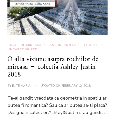
ROCHII DE MIREASA
SFATURI NUNTA
TENDINTE
UNCATEGORIZED
O alta viziune asupra rochiilor de
mireasa – colectia Ashley Justin
2018
BY
ELITE MARIAJ
UPDATED ON
FEBRUARY 12, 2018
Te-ai gandit vreodata ca geometria in spatiu ar
putea fi romantica? Sau ca ar putea sa-ti placa?
Designerii colectiei Ashley&Justin s-au gandit si