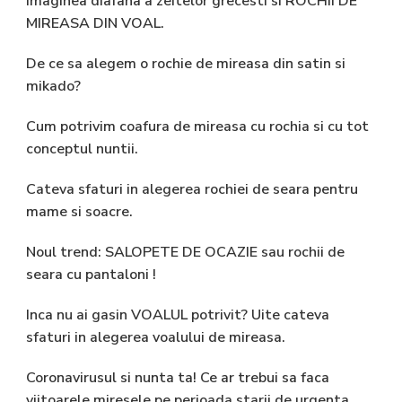
Imaginea diafana a zeitelor grecesti si ROCHII DE
MIREASA DIN VOAL.
De ce sa alegem o rochie de mireasa din satin si
mikado?
Cum potrivim coafura de mireasa cu rochia si cu tot
conceptul nuntii.
Cateva sfaturi in alegerea rochiei de seara pentru
mame si soacre.
Noul trend: SALOPETE DE OCAZIE sau rochii de
seara cu pantaloni !
Inca nu ai gasin VOALUL potrivit? Uite cateva
sfaturi in alegerea voalului de mireasa.
Coronavirusul si nunta ta! Ce ar trebui sa faca
viitoarele miresele pe perioada starii de urgenta