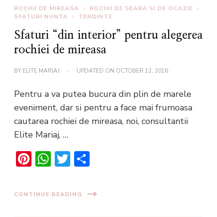
ROCHII DE MIREASA
ROCHII DE SEARA SI DE OCAZIE
SFATURI NUNTA
TENDINTE
Sfaturi “din interior” pentru alegerea
rochiei de mireasa
BY
ELITE MARIAJ
UPDATED ON
OCTOBER 12, 2016
Pentru a va putea bucura din plin de marele
eveniment, dar si pentru a face mai frumoasa
cautarea rochiei de mireasa, noi, consultantii
Elite Mariaj, …
Pinterest
WhatsApp
Twitter
Share
CONTINUE READING