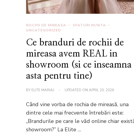
ROCHII DE MIREASA
SFATURI NUNTA
UNCATEGORIZED
Ce branduri de rochii de
mireasa avem REAL in
showroom (si ce inseamna
asta pentru tine)
BY
ELITE MARIAJ
UPDATED ON
APRIL 20, 2026
Când vine vorba de rochia de mireasă, una
dintre cele mai frecvente întrebări este:
„Brandurile pe care le văd online chiar exist
showroom?” La Elite …