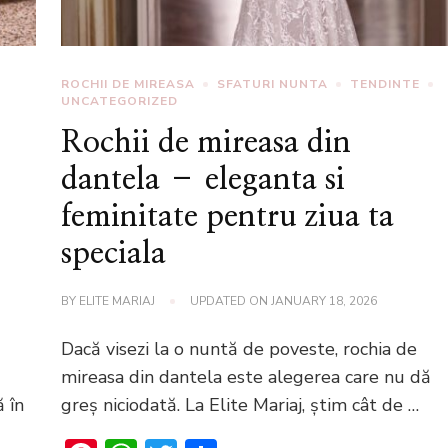
ROCHII DE MIREASA
SFATURI NUNTA
TENDINTE
UNCATEGORIZED
Rochii de mireasa din
dantela – eleganta si
feminitate pentru ziua ta
speciala
BY
ELITE MARIAJ
UPDATED ON
JANUARY 18, 2026
Dacă visezi la o nuntă de poveste, rochia de
mireasa din dantela este alegerea care nu dă
ă în
greș niciodată. La Elite Mariaj, știm cât de …