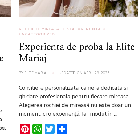
ROCHII DE MIREASA
SFATURI NUNTA
UNCATEGORIZED
Experienta de proba la Elite
e
Mariaj
BY
ELITE MARIAJ
UPDATED ON
APRIL 29, 2026
Consiliere personalizata, camera dedicata si
ghidare profesionala pentru fiecare mireasa
Alegerea rochiei de mireasă nu este doar un
e
moment, ci o experiență. Iar modul în …
a
Pinterest
WhatsApp
Twitter
Share
se,
…