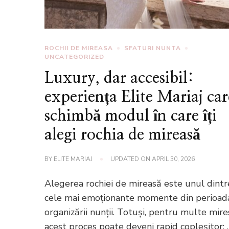
ROCHII DE MIREASA
SFATURI NUNTA
UNCATEGORIZED
Luxury, dar accesibil:
experiența Elite Mariaj car
schimbă modul în care îți
alegi rochia de mireasă
BY
ELITE MARIAJ
UPDATED ON
APRIL 30, 2026
Alegerea rochiei de mireasă este unul dintr
cele mai emoționante momente din perioad
organizării nunții. Totuși, pentru multe mire
acest proces poate deveni rapid copleșitor: 