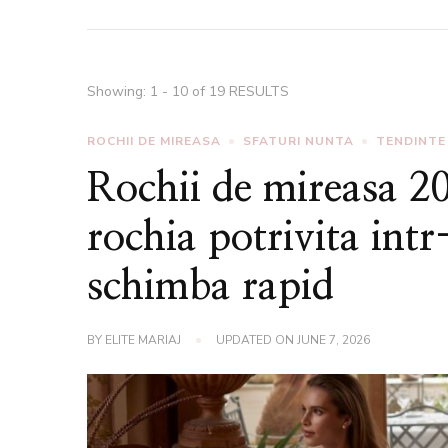
Showing: 1 - 10 of 19 RESULTS
ROCHII DE MIREASA
SFATURI NUNTA
TENDINTE
Rochii de mireasa 20
rochia potrivita intr
schimba rapid
BY
ELITE MARIAJ
UPDATED ON
JUNE 7, 2026