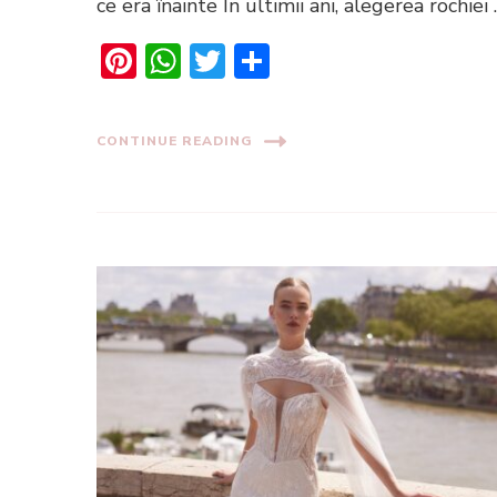
ce era înainte În ultimii ani, alegerea rochiei
Pinterest
WhatsApp
Twitter
Share
CONTINUE READING