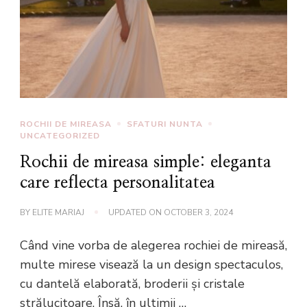
ROCHII DE MIREASA
SFATURI NUNTA
UNCATEGORIZED
Rochii de mireasa simple: eleganta
care reflecta personalitatea
BY
ELITE MARIAJ
UPDATED ON
OCTOBER 3, 2024
Când vine vorba de alegerea rochiei de mireasă,
multe mirese visează la un design spectaculos,
cu dantelă elaborată, broderii și cristale
strălucitoare. Însă, în ultimii …