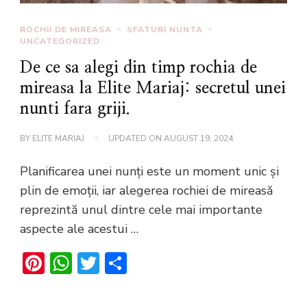
ROCHII DE MIREASA
SFATURI NUNTA
UNCATEGORIZED
De ce sa alegi din timp rochia de
mireasa la Elite Mariaj: secretul unei
nunti fara griji.
BY
ELITE MARIAJ
UPDATED ON
AUGUST 19, 2024
Planificarea unei nunți este un moment unic și
plin de emoții, iar alegerea rochiei de mireasă
reprezintă unul dintre cele mai importante
aspecte ale acestui …
Pinterest
WhatsApp
Twitter
Share