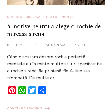
ROCHII DE MIREASA
SFATURI NUNTA
5 motive pentru a alege o rochie de
mireasa sirena
BY
ELITE MARIAJ
UPDATED ON
AUGUST 15, 2024
Când discutăm despre rochia perfectă,
miresele au în minte multe stiluri specifice: fie
o rochie sirenă, fie prințesă, fie A-line sau
trompetă. De multe ori …
Pinterest
WhatsApp
Twitter
Share
CONTINUE READING