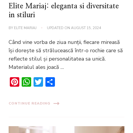
Elite Mariaj: eleganta si diversitate
in stiluri
BY
ELITE MARIAJ
UPDATED ON
AUGUST 15, 2024
Când vine vorba de ziua nunții, fiecare mireasă
își dorește să strălucească într-o rochie care să
reflecte stilul și personalitatea sa unică.
Materialul ales joacă …
Pinterest
WhatsApp
Twitter
Share
CONTINUE READING