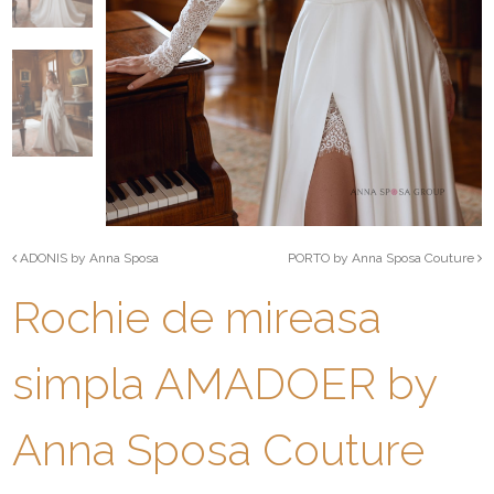
ADONIS by Anna Sposa
PORTO by Anna Sposa Couture
Rochie de mireasa
simpla AMADOER by
Anna Sposa Couture