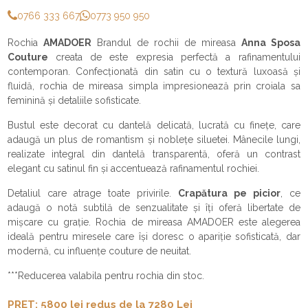
0766 333 667
0773 950 950
Rochia
AMADOER
Brandul de rochii de mireasa
Anna Sposa
Couture
creata de este expresia perfectă a rafinamentului
contemporan. Confecționată din satin cu o textură luxoasă și
fluidă, rochia de mireasa simpla impresionează prin croiala sa
feminină și detaliile sofisticate.
Bustul este decorat cu dantelă delicată, lucrată cu finețe, care
adaugă un plus de romantism și noblețe siluetei. Mânecile lungi,
realizate integral din dantelă transparentă, oferă un contrast
elegant cu satinul fin și accentuează rafinamentul rochiei.
Detaliul care atrage toate privirile.
Crapătura pe picior
, ce
adaugă o notă subtilă de senzualitate și îți oferă libertate de
mișcare cu grație. Rochia de mireasa AMADOER este alegerea
ideală pentru miresele care își doresc o apariție sofisticată, dar
modernă, cu influențe couture de neuitat.
***Reducerea valabila pentru rochia din stoc.
PRET: 5800 lei redus de la 7280 Lei