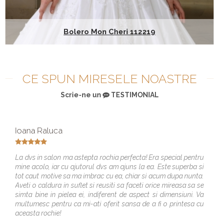
Bolero Mon Cheri 112219
CE SPUN MIRESELE NOASTRE
Scrie-ne un
TESTIMONIAL
Ioana Raluca
La dvs in salon ma astepta rochia perfecta! Era special pentru
mine acolo, iar cu ajutorul dvs am ajuns la ea. Este superba si
tot caut motive sa ma imbrac cu ea, chiar si acum dupa nunta.
Aveti o caldura in suflet si reusiti sa faceti orice mireasa sa se
simta bine in pielea ei, indiferent de aspect si dimensiuni. Va
multumesc pentru ca mi-ati oferit sansa de a fi o printesa cu
aceasta rochie!