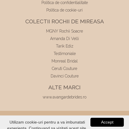
Politica de confidentialitate
Politica de cookie-uri
COLECTII ROCHII DE MIREASA
MGNY Rochii Soacre
Amanda Di Velli
Tarik Ediz
Testimoniale
Monreal Bridal
Ceruti Couture
Davinci Couture
ALTE MARCI
www.avangardebrides.ro
© 2026
Elite Mariaj
|
Toate drepturile
Utilizam cookie-uri pentru a va imbunatati
Accept
rezervate
|
Dezvoltat de
Voitin.com
experienta. Continuand sa vizitati acest site,