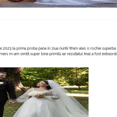
rie 2023 la prima proba pana in ziua nuntii 🩵am ales o rochie superb
mers m-am simtit super bine primită iar rezultatul final a fost extraor