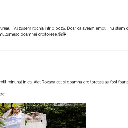
l vreau . Văzusem rochia intr o poză. Doar ca aveam emoții, nu stiam 
a, multumesc doamnei croitorese.🤗😘
t minunat in ea. Atat Roxana cat si doamna croitoreasa au fost foarte 
tre.