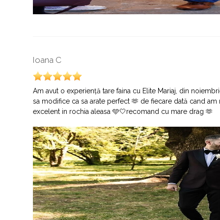
Ioana C
Am avut o experiență tare faina cu Elite Mariaj, din noiemb
sa modifice ca sa arate perfect 🫶 de fiecare dată cand am 
excelent in rochia aleasa 🩵🤍recomand cu mare drag 🫶