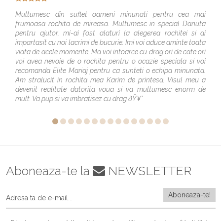
Multumesc din suflet oameni minunati pentru cea mai
frumoasa rochita de mireasa. Multumesc in special Danuta
pentru ajutor, mi-ai fost alaturi la alegerea rochitei si ai
impartasit cu noi lacrimi de bucurie. Imi voi aduce aminte toata
viata de acele momente. Ma voi intoarce cu drag ori de cate ori
voi avea nevoie de o rochita pentru o ocazie speciala si voi
recomanda Elite Mariaj pentru ca sunteti o echipa minunata.
Am stralucit in rochita mea Karim de printesa. Visul meu a
devenit realitate datorita voua si va multumesc enorm de
mult. Va pup si va imbratisez cu drag ðŸ¥°
Aboneaza-te la
NEWSLETTER