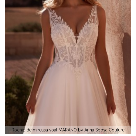
MARANO by Anna Sposa Couture
CANTA by A