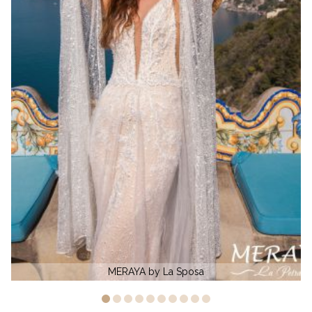
YA by La Sposa
CALLA by An