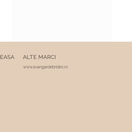
REASA
ALTE MARCI
www.avangardebrides.ro