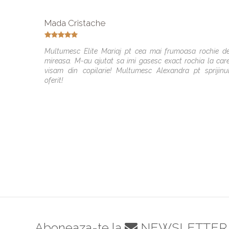
Mada Cristache
Multumesc Elite Mariaj pt cea mai frumoasa rochie d
mireasa. M-au ajutat sa imi gasesc exact rochia la car
visam din copilarie! Multumesc Alexandra pt sprijinu
oferit!
Aboneaza-te la
NEWSLETTER