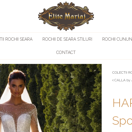
II ROCHII SEARA
ROCHII DE SEARA STILURI
ROCHII CUNUN
CONTACT
COLECTII R
CALLA by 
HA
Sp