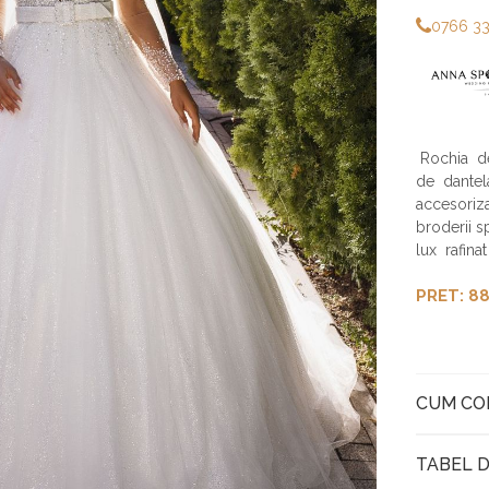
0766 3
Rochia de
de dantela
accesoriza
broderii 
lux rafinat
PRET: 88
CUM C
TABEL D