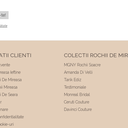
litate
TII CLIENTI
COLECTII ROCHII DE MI
cvente
MGNY Rochii Soacre
easa Ieftine
Amanda Di Velli
ii De Mireasa
Tarik Ediz
hii Mireasa
Testimoniale
ii De Seara
Monreal Bridal
r
Ceruti Couture
rnare
Davinci Couture
nfidentialitate
ookie-uri