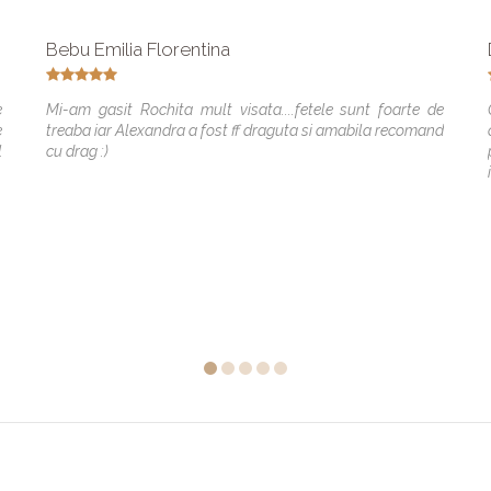
Bebu Emilia Florentina
e
Mi-am gasit Rochita mult visata....fetele sunt foarte de
e
treaba iar Alexandra a fost ff draguta si amabila recomand
l
cu drag :)