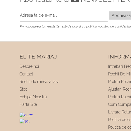
Prin abonarea la newsletter esti de acord cu
politica noastra de confidentia
ELITE MARIAJ
INFORMA
Despre noi
Intrebari Fre
Contact
Rochii De Mir
Rochii de mireasa Iasi
Preturi Roch
Stoc
Ajustari Roc
Echipa Noastra
Preturi Roch
Harta Site
Cum Cumpa
Livrare Retu
Politica de co
Politica de c