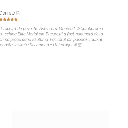
Daniela P.
Lavini
Data e
O rochiță de poveste, Asteria by Monreal! 🤍Colaborarea
cu echipa Elite Mariaj din București a fost minunată de la
Aici put
prima probă până la ultima. Fac totul din pasiune și iubire,
amabil 
iar asta se simte! Recomand cu tot dragul 🫶🏻
la Elit
cateva z
Multumes