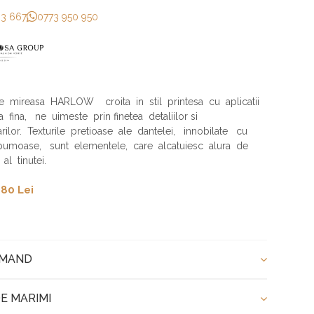
33 667
0773 950 950
 mireasa HARLOW croita in stil printesa cu aplicatii
 fina, ne uimeste prin finetea detaliilor si
rilor. Texturile pretioase ale dantelei, innobilate cu
spumoase, sunt elementele, care alcatuiesc alura de
 al tinutei.
80 Lei
OMAND
E MARIMI