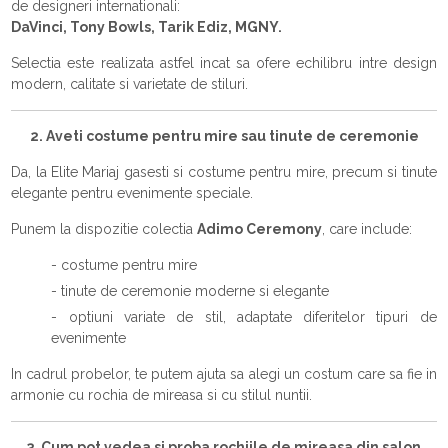
de designeri internationali:
DaVinci, Tony Bowls, Tarik Ediz, MGNY.
Selectia este realizata astfel incat sa ofere echilibru intre design
modern, calitate si varietate de stiluri.
2. Aveti costume pentru mire sau tinute de ceremonie
Da, la Elite Mariaj gasesti si costume pentru mire, precum si tinute
elegante pentru evenimente speciale.
Punem la dispozitie colectia
Adimo Ceremony
, care include:
- costume pentru mire
- tinute de ceremonie moderne si elegante
- optiuni variate de stil, adaptate diferitelor tipuri de
evenimente
In cadrul probelor, te putem ajuta sa alegi un costum care sa fie in
armonie cu rochia de mireasa si cu stilul nuntii.
3. Cum pot vedea si proba rochiile de mireasa din salon