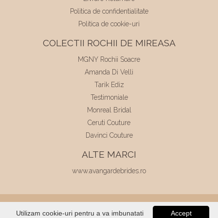
Politica de confidentialitate
Politica de cookie-uri
COLECTII ROCHII DE MIREASA
MGNY Rochii Soacre
Amanda Di Velli
Tarik Ediz
Testimoniale
Monreal Bridal
Ceruti Couture
Davinci Couture
ALTE MARCI
www.avangardebrides.ro
© 2026
Elite Mariaj
|
Toate drepturile
Utilizam cookie-uri pentru a va imbunatati
Accept