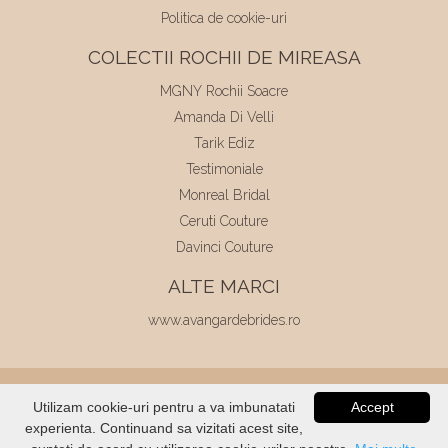
Politica de cookie-uri
COLECTII ROCHII DE MIREASA
MGNY Rochii Soacre
Amanda Di Velli
Tarik Ediz
Testimoniale
Monreal Bridal
Ceruti Couture
Davinci Couture
ALTE MARCI
www.avangardebrides.ro
© 2026
Elite Mariaj
|
Toate drepturile
Utilizam cookie-uri pentru a va imbunatati
Accept
rezervate
|
Dezvoltat de
Voitin.com
experienta. Continuand sa vizitati acest site,
VERIFICATI
STOC