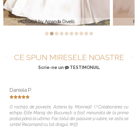
Rochie de mireasa A line Elite Bridal BR 840
CE SPUN MIRESELE NOASTRE
Scrie-ne un
TESTIMONIAL
Daniela P.
O rochiță de poveste, Asteria by Monreal! 🤍Colaborarea cu
echipa Elite Mariaj din București a fost minunată de la prima
probă până la ultima. Fac totul din pasiune și iubire, iar asta se
simte! Recomand cu tot dragul 🫶🏻