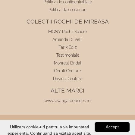
Politica de confidentialitate
Politica de cookie-uri
COLECTII ROCHII DE MIREASA
MGNY Rochii Soacre
Amanda Di Velli
Tarik Ediz
Testimoniale
Monreal Bridal
Ceruti Couture
Davinci Couture
ALTE MARCI
www.avangardebrides.ro
© 2026
Elite Mariaj
|
Toate drepturile
Utilizam cookie-uri pentru a va imbunatati
Accept
rezervate
|
Dezvoltat de
Voitin.com
experienta. Continuand sa vizitati acest site,
VERIFICATI