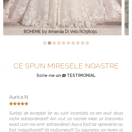
ANASTASIA GOLD by Amanda Di Velli
CE SPUN MIRESELE NOASTRE
Scrie-ne un
TESTIMONIAL
Aurica N
Sunteți de excepție! Iar eu sunt incantata ca am avut doua
rochii extraordinare!!! Am vrut ca rochiile mele sa transmită
exact cum ma simt: extraordinar! Așa a fost! Iar aprecierile au
fost măgulitoare!!! Va mulțumesc!!! Cu siguranța voi reveni la