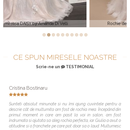
Rochie de mireasa dantela Elite Bridal BR 792
CE SPUN MIRESELE NOASTRE
Scrie-ne un
TESTIMONIAL
Cristina Bostinaru
Sunteti absolut minunate si nu îmi ajung cuvintele pentru a
descrie cât de multumita am fost de rochia mea. Începând din
primul moment in care am pasit la voi in salon, am fost
îndrumata si ajutata sa aleg rochia perfecta, iar Giulia a avut o
atitudine si o franchete pe care pot doar sa o laud. Multumesc