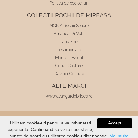
Politica de cookie-uri
COLECTII ROCHII DE MIREASA
MGNY Rochii Soacre
Amanda Di Velli
Tarik Ediz
Testimoniale
Monreal Bridal
Ceruti Couture
Davinci Couture
ALTE MARCI
www.avangardebrides.ro
© 2026
Elite Mariaj
|
Toate drepturile
Utilizam cookie-uri pentru a va imbunatati
Accept
rezervate
|
Dezvoltat de
Voitin.com
experienta. Continuand sa vizitati acest site,
VERIFICATI
STOC
sunteti de acord cu utilizarea cookie-urilor noastre.
Mai multe