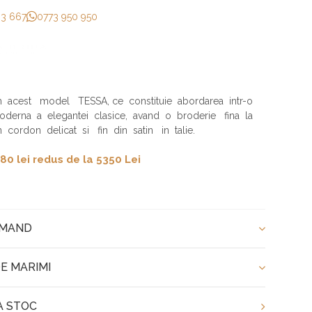
33 667
0773 950 950
 acest model TESSA, ce constituie abordarea intr-o
oderna a elegantei clasice, avand o broderie fina la
 cordon delicat si fin din satin in talie.
80 lei redus de la 5350 Lei
OMAND
E MARIMI
A STOC