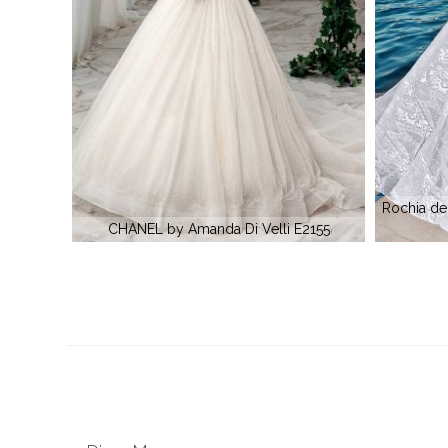
Rochia de mireasa MEMPHIS by Amanda Di
2155
Velli