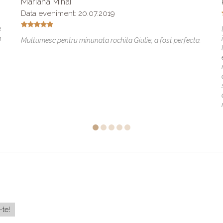
Mariana Mihai
Data eveniment: 20.07.2019
e
a
Multumesc pentru minunata rochita Giulie, a fost perfecta.