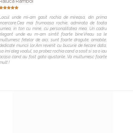
Raluca Ramboi
Mihae
Locul unde mi-am gasit rochia de mireasa, din prima
Elite M
incercare.Cea mai frumoasa rochie, admirata de toata
ofere ca
lumea, in ton cu mine, cu personalitatea mea. Un cadru
recoma
elegant unde eu m-am simtit foarte bine.Vreau sa le
superba
multumesc fetelor de aici, sunt foarte dragute, amabile,
dedicate muncii lor.Am revenit cu bucurie de fiecare data,
sa imi aleg voalul, sa probez rochia cand a sosit si sa o iau
acasa cand au fost gata ajustarile. Va multumesc foarte
mult !