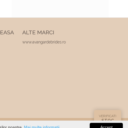
REASA
ALTE MARCI
www.avangardebrides.ro
VERIFICATI
STOC
rilor noastre.
Mai multe informatii...
Accept