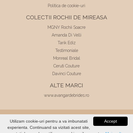
Politica de cookie-uri
COLECTII ROCHII DE MIREASA
MGNY Rochii Soacre
Amanda Di Velli
Tarik Ediz
Testimoniale
Monreal Bridal
Ceruti Couture
Davinci Couture
ALTE MARCI
www.avangardebrides.ro
© 2026
Elite Mariaj
|
Toate drepturile
Utilizam cookie-uri pentru a va imbunatati
Accept
rezervate
|
Dezvoltat de
Voitin.com
experienta. Continuand sa vizitati acest site,
VERIFICATI