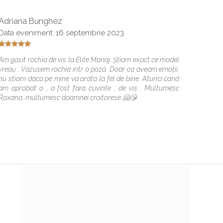
Adriana Bunghez
Alexan
Data eveniment: 16 septembrie 2023
Voiam 
simtit
Am găsit rochia de vis la Elite Mariaj. Știam exact ce model
croitor
vreau . Văzusem rochia intr o poză. Doar ca aveam emoții,
ajutat 
nu stiam daca pe mine va arata la fel de bine. Atunci cand
recoman
am aprobat o , a fost fara cuvinte , de vis . Multumesc
Roxana, multumesc doamnei croitorese.🤗😘