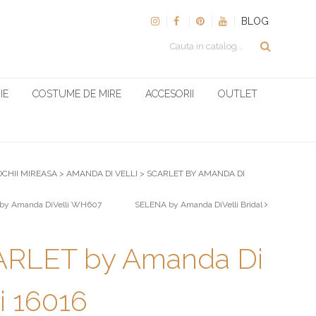
BLOG
IE
COSTUME DE MIRE
ACCESORII
OUTLET
OCHII MIREASA
>
AMANDA DI VELLI
>
SCARLET BY AMANDA DI
6
y Amanda DiVelli WH607
SELENA by Amanda DiVelli Bridal
RLET by Amanda Di
li 16016