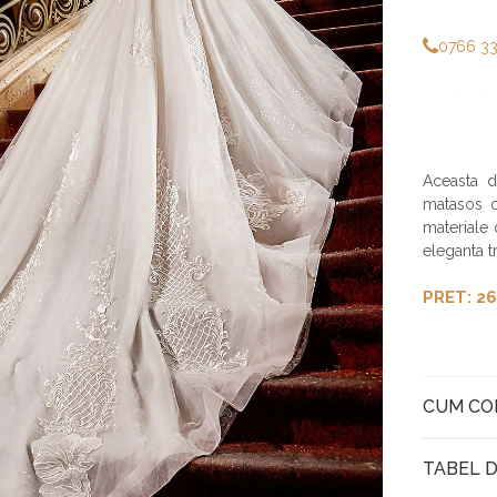
0766 3
Aceasta d
matasos c
materiale 
eleganta t
PRET: 26
CUM C
TABEL D