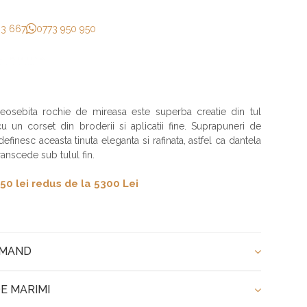
33 667
0773 950 950
eosebita rochie de mireasa este superba creatie din tul
u un corset din broderii si aplicatii fine. Suprapuneri de
definesc aceasta tinuta eleganta si rafinata, astfel ca dantela
ranscede sub tulul fin.
50 lei redus de la 5300 Lei
OMAND
E MARIMI