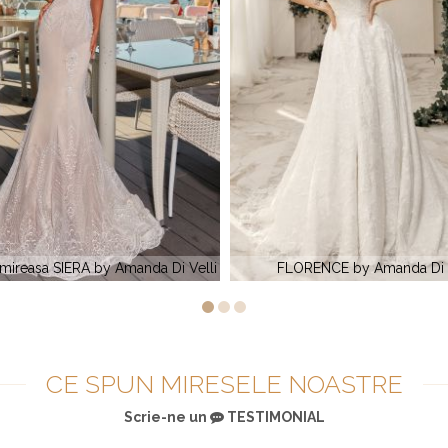
Rochia de mireasa ROMINA b
RENCE by Amanda Di Velli
Divelli
CE SPUN MIRESELE NOASTRE
Scrie-ne un
TESTIMONIAL