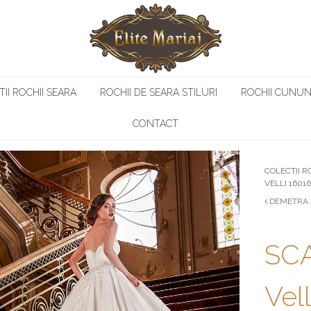
II ROCHII SEARA
ROCHII DE SEARA STILURI
ROCHII CUNUN
CONTACT
COLECTII R
VELLI 1601
DEMETRA b
SCA
Vel