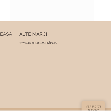
REASA
ALTE MARCI
www.avangardebrides.ro
VERIFICATI
STOC