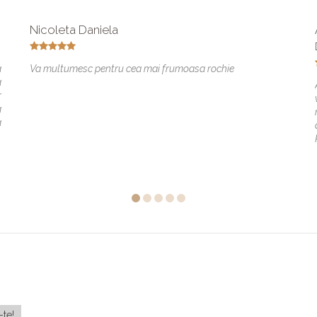
Nicoleta Daniela
a
Va multumesc pentru cea mai frumoasa rochie
a
r
a
a