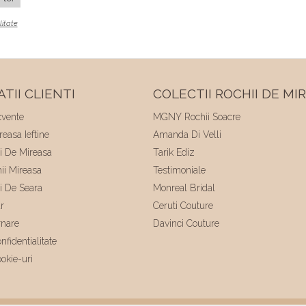
litate
TII CLIENTI
COLECTII ROCHII DE MI
cvente
MGNY Rochii Soacre
easa Ieftine
Amanda Di Velli
ii De Mireasa
Tarik Ediz
hii Mireasa
Testimoniale
ii De Seara
Monreal Bridal
r
Ceruti Couture
rnare
Davinci Couture
nfidentialitate
ookie-uri