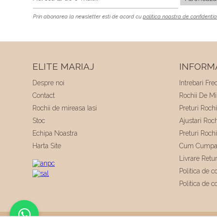
Prin abonarea la newsletter esti de acord cu
politica noastra de confidentia
ELITE MARIAJ
INFORMA
Despre noi
Intrebari Fre
Contact
Rochii De Mir
Rochii de mireasa Iasi
Preturi Roch
Stoc
Ajustari Roc
Echipa Noastra
Preturi Roch
Harta Site
Cum Cumpa
Livrare Retu
Politica de co
Politica de c