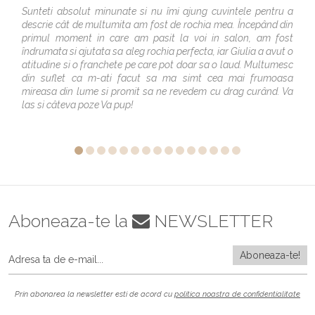
Sunteti absolut minunate si nu îmi ajung cuvintele pentru a
descrie cât de multumita am fost de rochia mea. Începând din
primul moment in care am pasit la voi in salon, am fost
îndrumata si ajutata sa aleg rochia perfecta, iar Giulia a avut o
atitudine si o franchete pe care pot doar sa o laud. Multumesc
din suflet ca m-ati facut sa ma simt cea mai frumoasa
mireasa din lume si promit sa ne revedem cu drag curând. Va
las si câteva poze Va pup!
Aboneaza-te la
NEWSLETTER
Prin abonarea la newsletter esti de acord cu
politica noastra de confidentialitate