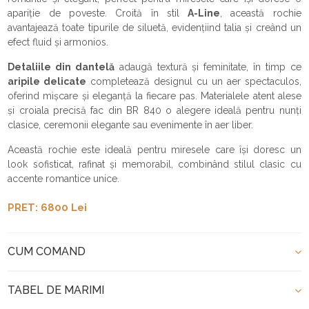
apariție de poveste. Croită în stil
A-Line
, această rochie
avantajează toate tipurile de siluetă, evidențiind talia și creând un
efect fluid și armonios.
Detaliile din dantelă
adaugă textură și feminitate, în timp ce
aripile delicate
completează designul cu un aer spectaculos,
oferind mișcare și eleganță la fiecare pas. Materialele atent alese
și croiala precisă fac din BR 840 o alegere ideală pentru nunți
clasice, ceremonii elegante sau evenimente în aer liber.
Această rochie este ideală pentru miresele care își doresc un
look sofisticat, rafinat și memorabil, combinând stilul clasic cu
accente romantice unice.
PRET: 6800 Lei
CUM COMAND
TABEL DE MARIMI