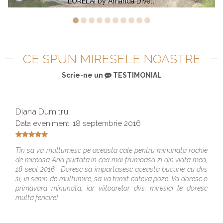
anda Divelli
ARIS by Amanda 
CE SPUN MIRESELE NOASTRE
Scrie-ne un
TESTIMONIAL
Diana Dumitru
Data eveniment: 18 septembrie 2016
Tin sa va multumesc pe aceasta cale pentru minunata rochie
de mireasa Ana purtata in cea mai frumoasa zi din viata mea,
18 sept 2016. Doresc sa impartasesc aceasta bucurie cu dvs
si, in semn de multumire, sa va trimit cateva poze. Va doresc o
primavara minunata, iar viitoarelor dvs. miresici le doresc
multa fericire!