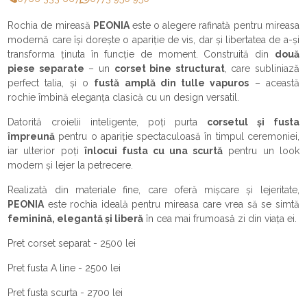
Rochia de mireasă
PEONIA
este o alegere rafinată pentru mireasa
modernă care își dorește o apariție de vis, dar și libertatea de a-și
transforma ținuta în funcție de moment. Construită din
două
piese separate
– un
corset bine structurat
, care subliniază
perfect talia, și o
fustă amplă din tulle vapuros
– această
rochie îmbină eleganța clasică cu un design versatil.
Datorită croielii inteligente, poți purta
corsetul și fusta
împreună
pentru o apariție spectaculoasă în timpul ceremoniei,
iar ulterior poți
înlocui fusta cu una scurtă
pentru un look
modern și lejer la petrecere.
Realizată din materiale fine, care oferă mișcare și lejeritate,
PEONIA
este rochia ideală pentru mireasa care vrea să se simtă
feminină, elegantă și liberă
în cea mai frumoasă zi din viața ei.
Pret corset separat - 2500 lei
Pret fusta A line - 2500 lei
Pret fusta scurta - 2700 lei