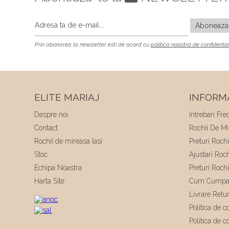
Prin abonarea la newsletter esti de acord cu
politica noastra de confidentia
ELITE MARIAJ
INFORMA
Despre noi
Intrebari Fre
Contact
Rochii De Mir
Rochii de mireasa Iasi
Preturi Roch
Stoc
Ajustari Roc
Echipa Noastra
Preturi Roch
Harta Site
Cum Cumpa
Livrare Retu
Politica de co
Politica de c