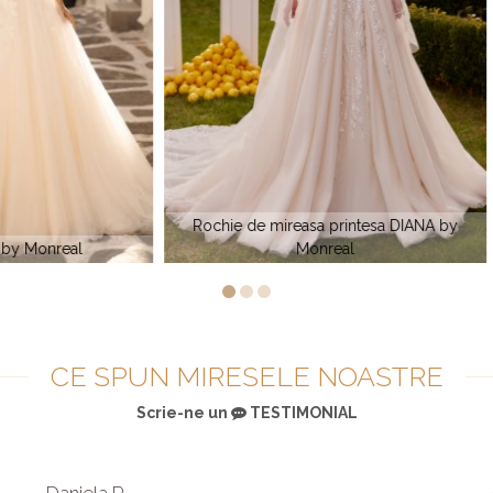
 de mireasa printesa DIANA by
Rochie de mireasa sirena cu pie
Monreal
by Monreal
CE SPUN MIRESELE NOASTRE
Scrie-ne un
TESTIMONIAL