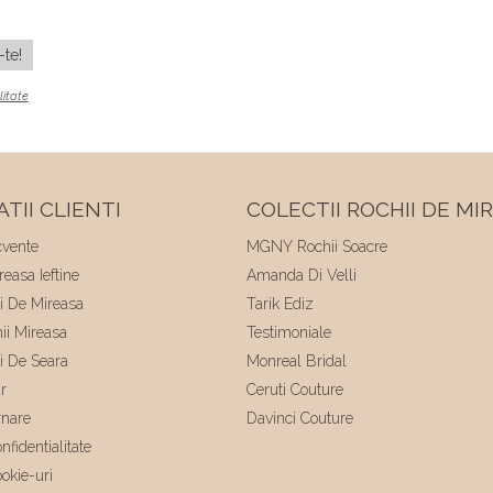
litate
TII CLIENTI
COLECTII ROCHII DE MI
cvente
MGNY Rochii Soacre
easa Ieftine
Amanda Di Velli
ii De Mireasa
Tarik Ediz
hii Mireasa
Testimoniale
ii De Seara
Monreal Bridal
r
Ceruti Couture
rnare
Davinci Couture
nfidentialitate
ookie-uri