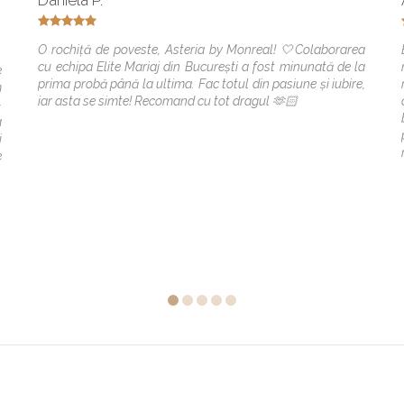
Daniela P.
O rochiță de poveste, Asteria by Monreal! 🤍Colaborarea
cu echipa Elite Mariaj din București a fost minunată de la
e
prima probă până la ultima. Fac totul din pasiune și iubire,
m
iar asta se simte! Recomand cu tot dragul 🫶🏻
-
a
i
e