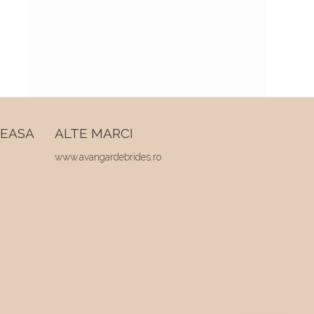
REASA
ALTE MARCI
www.avangardebrides.ro