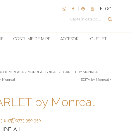
BLOG
IE
COSTUME DE MIRE
ACCESORII
OUTLET
OCHII MIREASA
>
MONREAL BRIDAL
>
SCARLET BY MONREAL
y Monreal
EDITA by Monreal
RLET by Monreal
33 667
0773 950 950