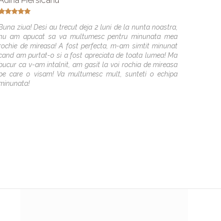
Adina Piersicanu
Diana
Buna ziua! Desi au trecut deja 2 luni de la nunta noastra,
Multum
nu am apucat sa va multumesc pentru minunata mea
voi sa
rochie de mireasa! A fost perfecta, m-am simtit minunat
perfect
cand am purtat-o si a fost apreciata de toata lumea! Ma
bucur ca v-am intalnit, am gasit la voi rochia de mireasa
pe care o visam! Va multumesc mult, sunteti o echipa
minunata!