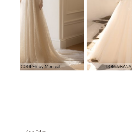
Rochie
DOMINIKANA by Monreal