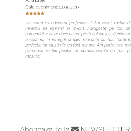
Ana Erler
Data eveniment: 13.05.2017
Un salon cu adevarat profesionist! Am vazut rochia d
mireasa pe Internet si m-am indragostit pe loc, a
comandat-o chiar daca nu era pe stocul din Iasi. Echipa m
a sustinut in intregul proces, masurile au fost luate l
perfectie iar ajustarile au fost minore. Am purtat cea ma
frumoasa rochie posibil iar complimentele au fost p
masura!
Aboneaza-te la
NEWSLETTER