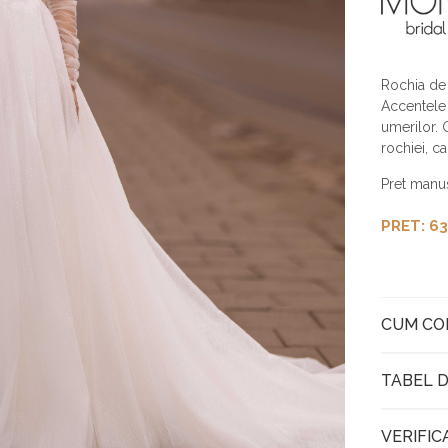
Rochia de
Accentele 
umerilor. 
rochiei, c
Pret manus
PRET: 63
CUM C
TABEL D
VERIFIC