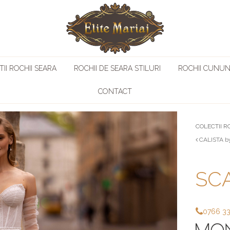
II ROCHII SEARA
ROCHII DE SEARA STILURI
ROCHII CUNUN
CONTACT
COLECTII R
CALISTA b
SCA
0766 3