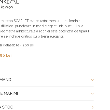
 mireasa SCARLET evoca rafinamentul ultra-feminin.
stilistice puncteaza in mod elegant linia bustului si a
Geometria arhitecturala a rochiei este potentata de tiparul
are se inchide gratios cu o trena eleganta.
i detasabile - 200 lei
80 Lei
OMAND
E MARIMI
A STOC