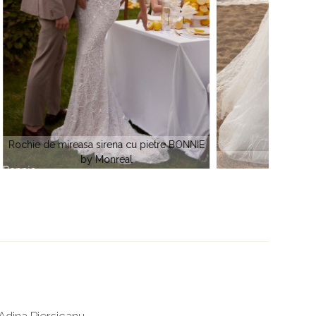
tre BONNIE
TREYSI by Monreal