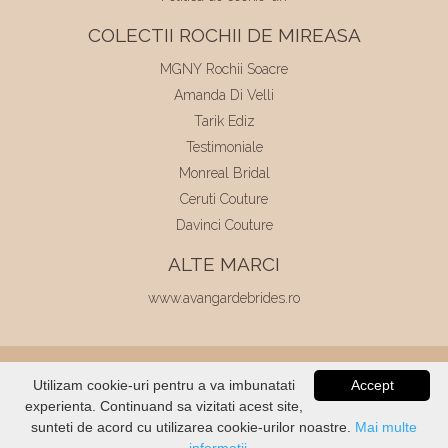
COLECTII ROCHII DE MIREASA
MGNY Rochii Soacre
Amanda Di Velli
Tarik Ediz
Testimoniale
Monreal Bridal
Ceruti Couture
Davinci Couture
ALTE MARCI
www.avangardebrides.ro
© 2026
Elite Mariaj
|
Toate drepturile
Utilizam cookie-uri pentru a va imbunatati
Accept
rezervate
|
Dezvoltat de
Voitin.com
experienta. Continuand sa vizitati acest site,
VERIFICATI
STOC
sunteti de acord cu utilizarea cookie-urilor noastre.
Mai multe