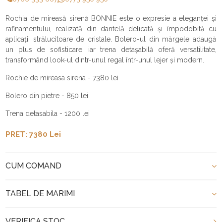
Rochia de mireasă sirenă BONNIE este o expresie a eleganței și
rafinamentului, realizată din dantelă delicată și împodobită cu
aplicații strălucitoare de cristale. Bolero-ul din mărgele adaugă
un plus de sofisticare, iar trena detașabilă oferă versatilitate,
transformând look-ul dintr-unul regal într-unul lejer și modern.
Rochie de mireasa sirena - 7380 lei
Bolero din pietre - 850 lei
Trena detasabila - 1200 lei
PRET: 7380 Lei
CUM COMAND
TABEL DE MARIMI
VERIFICA STOC