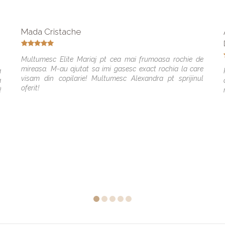
Mada Cristache
Multumesc Elite Mariaj pt cea mai frumoasa rochie de
mireasa. M-au ajutat sa imi gasesc exact rochia la care
a
visam din copilarie! Multumesc Alexandra pt sprijinul
a
oferit!
!