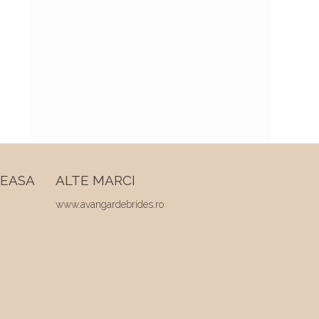
REASA
ALTE MARCI
www.avangardebrides.ro