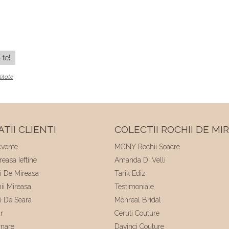
litate
TII CLIENTI
COLECTII ROCHII DE MI
cvente
MGNY Rochii Soacre
easa Ieftine
Amanda Di Velli
ii De Mireasa
Tarik Ediz
hii Mireasa
Testimoniale
ii De Seara
Monreal Bridal
r
Ceruti Couture
rnare
Davinci Couture