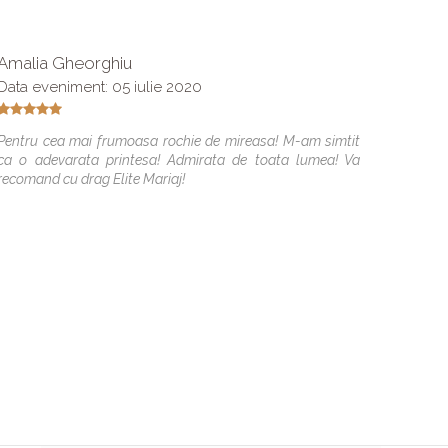
Amalia Gheorghiu
Bebu E
Data eveniment: 05 iulie 2020
Mi-am g
treaba 
Pentru cea mai frumoasa rochie de mireasa! M-am simtit
cu drag 
ca o adevarata printesa! Admirata de toata lumea! Va
recomand cu drag Elite Mariaj!