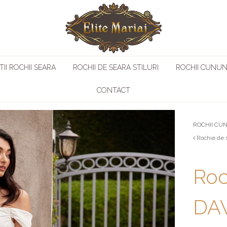
II ROCHII SEARA
ROCHII DE SEARA STILURI
ROCHII CUNUN
CONTACT
ROCHII CU
Rochie de 
Roc
DAV