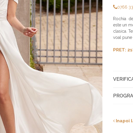
0766 3
Rochia de
este un mo
clasica. Te
voal pune i
PRET: 21
VERIFIC
PROGRA
Inapoi l