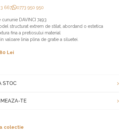
33 667
0773 950 950
 cununie DAVINCI 7493
del structurat extrem de stilat, abordand o estetica
xtura fina a pretiosului material
n valoare linia plina de gratie a siluetei.
80 Lei
A STOC
MEAZA-TE
a colectie