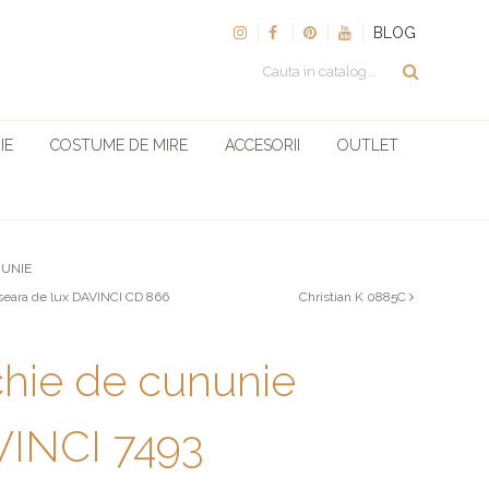
BLOG
IE
COSTUME DE MIRE
ACCESORII
OUTLET
NUNIE
seara de lux DAVINCI CD 866
Christian K 0885C
hie de cununie
INCI 7493