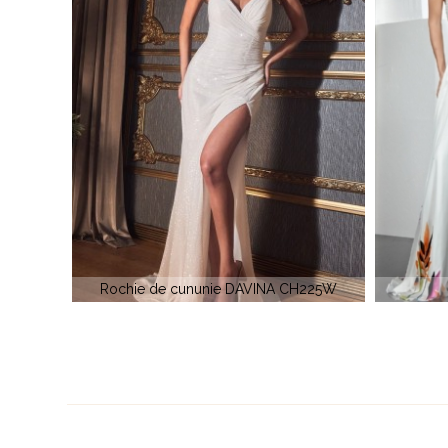
 CH225W
Xcite 30076