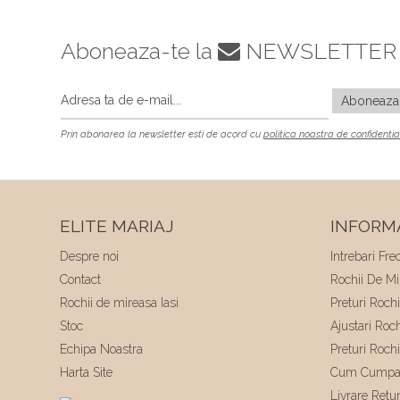
Aboneaza-te la
NEWSLETTER
Prin abonarea la newsletter esti de acord cu
politica noastra de confidentia
ELITE MARIAJ
INFORMA
Despre noi
Intrebari Fre
Contact
Rochii De Mir
Rochii de mireasa Iasi
Preturi Roch
Stoc
Ajustari Roc
Echipa Noastra
Preturi Roch
Harta Site
Cum Cumpa
Livrare Retu