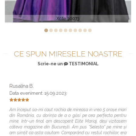
Zoey Grey 31329
CE SPUN MIRESELE NOASTRE
Scrie-ne un
TESTIMONIAL
Rusalina B.
Data eveniment: 15.09.2023
Am început sa-mi caut rochia de mireasa in vreo 5 orașe mari
din România, cu dorința de a o găsi pe cea perfecta pentru
mine. Intr-un final am descoperit Elite Mariaj, deși vizitasem
câteva magazine din București. Am pus “Selesta” pe mine și
am simțit ca asta căutam. Comparând cu restul rochiilor, era