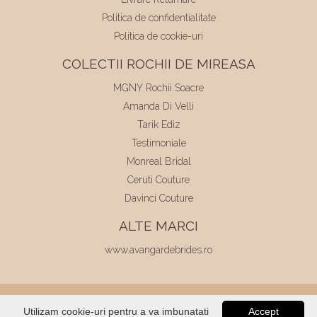
Politica de confidentialitate
Politica de cookie-uri
COLECTII ROCHII DE MIREASA
MGNY Rochii Soacre
Amanda Di Velli
Tarik Ediz
Testimoniale
Monreal Bridal
Ceruti Couture
Davinci Couture
ALTE MARCI
www.avangardebrides.ro
© 2026
Elite Mariaj
|
Toate drepturile
Utilizam cookie-uri pentru a va imbunatati
Accept