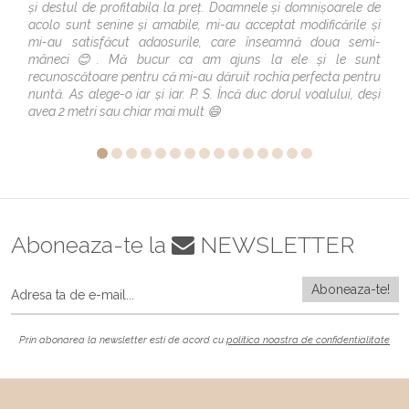
și destul de profitabila la preț. Doamnele și domnișoarele de
acolo sunt senine și amabile, mi-au acceptat modificările și
mi-au satisfăcut adaosurile, care înseamnă doua semi-
mâneci😊. Mă bucur ca am ajuns la ele și le sunt
recunoscătoare pentru că mi-au dăruit rochia perfecta pentru
nuntă. As alege-o iar și iar. P. S. Încă duc dorul voalului, deși
avea 2 metri sau chiar mai mult 😄
Aboneaza-te la
NEWSLETTER
Prin abonarea la newsletter esti de acord cu
politica noastra de confidentialitate