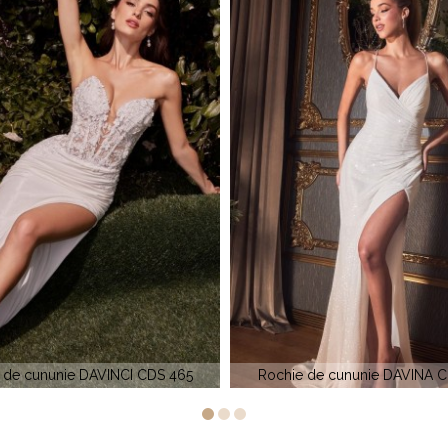
e de cununie DAVINA CH225W
Le Gala Tony Bowls 114