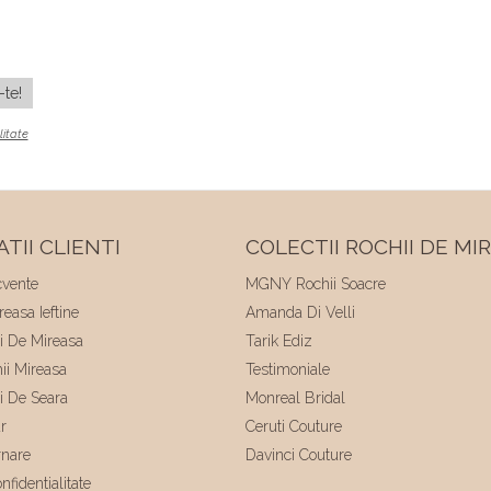
litate
TII CLIENTI
COLECTII ROCHII DE MI
cvente
MGNY Rochii Soacre
easa Ieftine
Amanda Di Velli
ii De Mireasa
Tarik Ediz
hii Mireasa
Testimoniale
ii De Seara
Monreal Bridal
r
Ceruti Couture
rnare
Davinci Couture
nfidentialitate