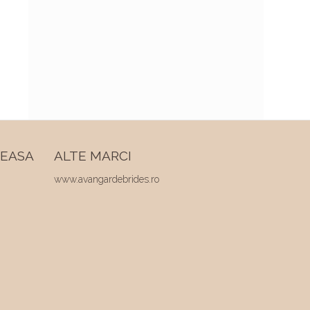
REASA
ALTE MARCI
www.avangardebrides.ro