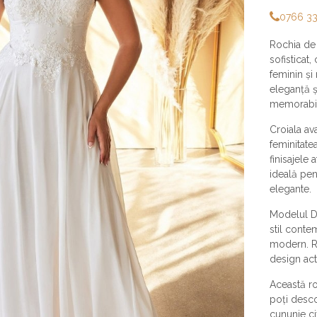
0766 3
Rochia de
sofisticat
feminin și
eleganță și
memorabi
Croiala av
feminitate
finisajele
ideală pen
elegante.
Modelul DA
stil contem
modern. Ro
design act
Această ro
poți desco
cununie ci