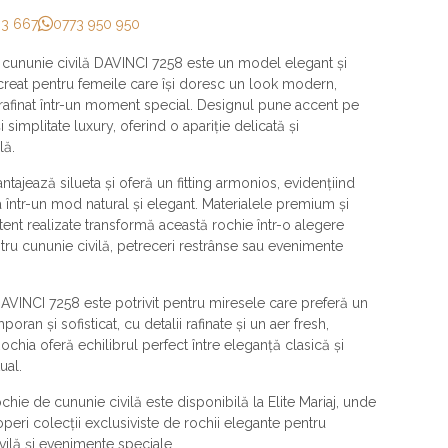
33 667
0773 950 950
 cununie civilă DAVINCI 7258 este un model elegant și
, creat pentru femeile care își doresc un look modern,
 rafinat într-un moment special. Designul pune accent pe
 simplitate luxury, oferind o apariție delicată și
lă.
antajează silueta și oferă un fitting armonios, evidențiind
a într-un mod natural și elegant. Materialele premium și
 atent realizate transformă această rochie într-o alegere
tru cununie civilă, petreceri restrânse sau evenimente
VINCI 7258 este potrivit pentru miresele care preferă un
poran și sofisticat, cu detalii rafinate și un aer fresh,
chia oferă echilibrul perfect între eleganță clasică și
ual.
chie de cununie civilă este disponibilă la Elite Mariaj, unde
peri colecții exclusiviste de rochii elegante pentru
vilă și evenimente speciale.