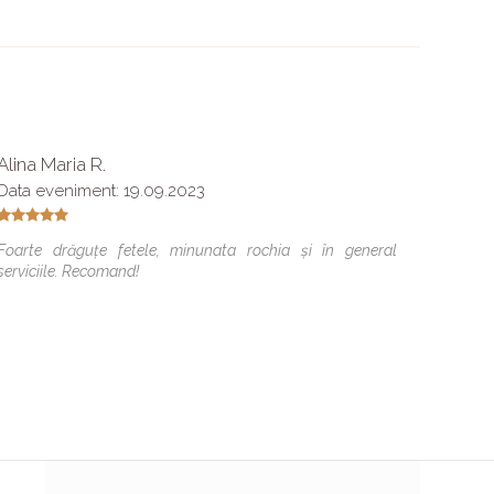
Alina Maria R.
Andre
Data eveniment: 19.09.2023
Un sal
extrem 
Foarte drăguțe fetele, minunata rochia și în general
am avut
serviciile. Recomand!
decurs 
in perf
pt. mi
suflet p