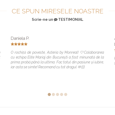
CE SPUN MIRESELE NOASTRE
Scrie-ne un
TESTIMONIAL
Daniela P.
n
O rochiță de poveste, Asteria by Monreal! 🤍Colaborarea
t
cu echipa Elite Mariaj din București a fost minunată de la
prima probă până la ultima. Fac totul din pasiune și iubire,
iar asta se simte! Recomand cu tot dragul 🫶🏻