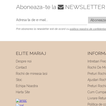
Aboneaza-te la
NEWSLETTER
Prin abonarea la newsletter esti de acord cu
politica noastra de confidentia
ELITE MARIAJ
INFORMA
Despre noi
Intrebari Fre
Contact
Rochii De Mir
Rochii de mireasa Iasi
Preturi Roch
Stoc
Ajustari Roc
Echipa Noastra
Preturi Roch
Harta Site
Cum Cumpa
Livrare Retu
Politica de co