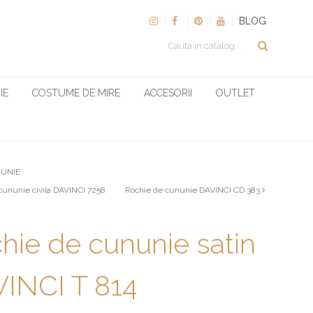
BLOG
IE
COSTUME DE MIRE
ACCESORII
OUTLET
NUNIE
cununie civila DAVINCI 7258
Rochie de cununie DAVINCI CD 383
hie de cununie satin
INCI T 814