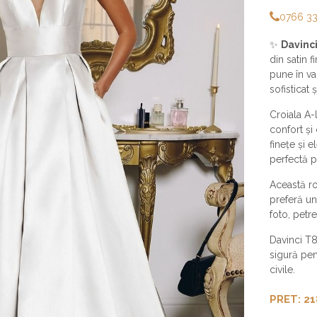
0766 3
✨
Davinc
din satin 
pune în va
sofisticat 
Croiala A-l
confort și
finețe și 
perfectă 
Această ro
preferă un 
foto, petr
Davinci T8
sigură pen
civile.
PRET: 21