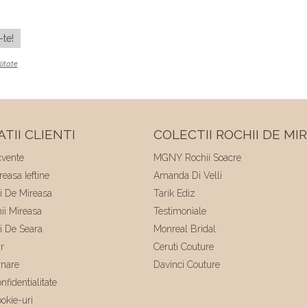
litate
TII CLIENTI
COLECTII ROCHII DE MI
cvente
MGNY Rochii Soacre
easa Ieftine
Amanda Di Velli
ii De Mireasa
Tarik Ediz
hii Mireasa
Testimoniale
ii De Seara
Monreal Bridal
r
Ceruti Couture
rnare
Davinci Couture
nfidentialitate
ookie-uri