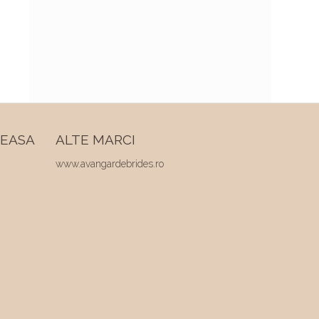
REASA
ALTE MARCI
www.avangardebrides.ro