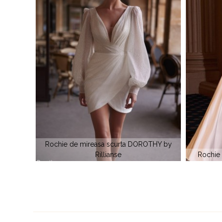
OTHY by
Rochie de cununie satin DAVINCI 7449