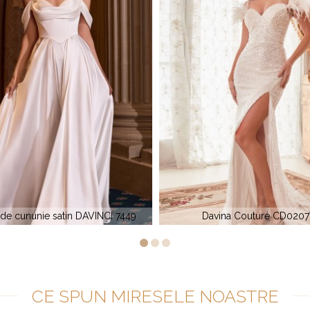
Davina Couture CD0207W
Sparkle 71433
CE SPUN MIRESELE NOASTRE