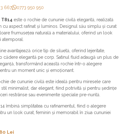
33 667
0773 950 950
i T814
este o rochie de cununie civilă elegantă, realizată
fin cu aspect rafinat și luminos. Designul său simplu și curat
loare frumusețea naturală a materialului, oferind un look
și atemporal.
ine avantajează orice tip de siluetă, oferind lejeritate,
 o cădere elegantă pe corp. Satinul fluid adaugă un plus de
eleganță, transformând această rochie într-o alegere
pentru un moment unic și emoționant.
chie de cununie civilă este ideală pentru miresele care
stil minimalist, dar elegant, fiind potrivită și pentru ședințe
eceri restrânse sau evenimente speciale pre-nuntă.
14 îmbină simplitatea cu rafinamentul, fiind o alegere
tru un look curat, feminin și memorabil în ziua cununiei
80 Lei