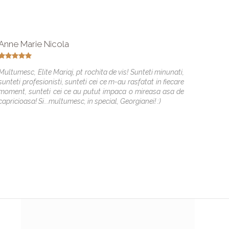
Anne Marie Nicola
Rebec
Multumesc, Elite Mariaj, pt rochita de vis! Sunteti minunati,
Multume
sunteti profesionisti, sunteti cei ce m-au rasfatat in fiecare
am reu
moment, sunteti cei ce au putut impaca o mireasa asa de
comod.D
capricioasa! Si...multumesc, in special, Georgianei! :)