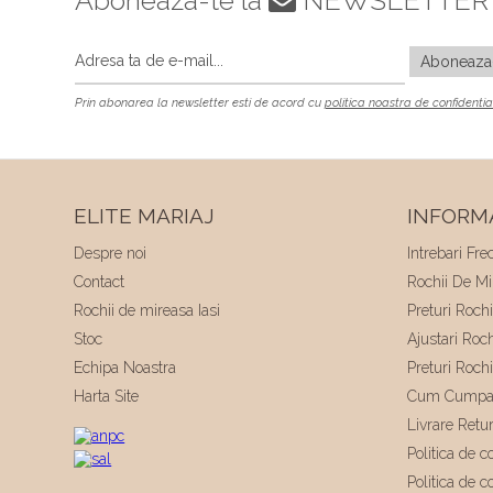
Prin abonarea la newsletter esti de acord cu
politica noastra de confidentia
ELITE MARIAJ
INFORMA
Despre noi
Intrebari Fre
Contact
Rochii De Mir
Rochii de mireasa Iasi
Preturi Roch
Stoc
Ajustari Roc
Echipa Noastra
Preturi Roch
Harta Site
Cum Cumpa
Livrare Retu
Politica de co
Politica de c