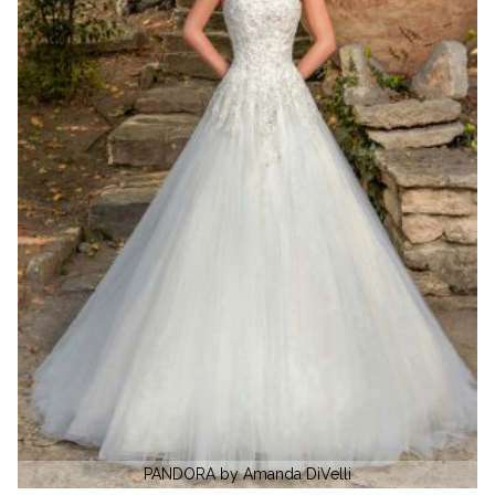
LADY by Amanda Di Velli L8116