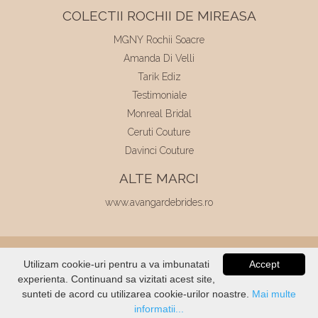
COLECTII ROCHII DE MIREASA
MGNY Rochii Soacre
Amanda Di Velli
Tarik Ediz
Testimoniale
Monreal Bridal
Ceruti Couture
Davinci Couture
ALTE MARCI
www.avangardebrides.ro
© 2026
Elite Mariaj
|
Toate drepturile
Utilizam cookie-uri pentru a va imbunatati
Accept
rezervate
|
Dezvoltat de
Voitin.com
experienta. Continuand sa vizitati acest site,
VERIFICATI
STOC
sunteti de acord cu utilizarea cookie-urilor noastre.
Mai multe
informatii...