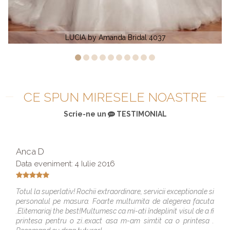
IA by Amanda Bridal 4037
TEONA
CE SPUN MIRESELE NOASTRE
Scrie-ne un
TESTIMONIAL
Anca D
Data eveniment: 4 Iulie 2016
Totul la superlativ! Rochii extraordinare, servicii exceptionale si
personalul pe masura. Foarte multumita de alegerea facuta
.Elitemariaj the best!Multumesc ca mi-ati îndeplinit visul de a fi
printesa pentru o zi..exact asa m-am simtit ca o printesa .