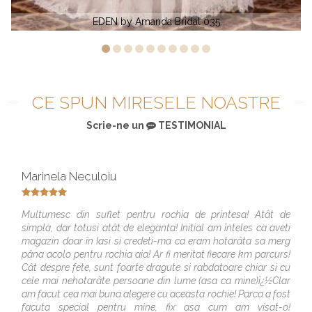
EVA by Amanda Bridal 139
CE SPUN MIRESELE NOASTRE
Scrie-ne un
TESTIMONIAL
Marinela Neculoiu
Multumesc din suflet pentru rochia de printesa! Atât de
simpla, dar totusi atât de eleganta! Initial am înteles ca aveti
magazin doar în Iasi si credeti-ma ca eram hotarâta sa merg
pâna acolo pentru rochia aia! Ar fi meritat fiecare km parcurs!
Cât despre fete, sunt foarte dragute si rabdatoare chiar si cu
cele mai nehotarâte persoane din lume (asa ca mine)ï¿½Clar
am facut cea mai buna alegere cu aceasta rochie! Parca a fost
facuta special pentru mine, fix asa cum am visat-o!