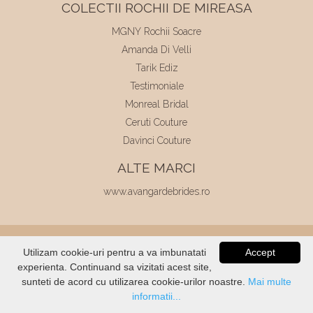
COLECTII ROCHII DE MIREASA
MGNY Rochii Soacre
Amanda Di Velli
Tarik Ediz
Testimoniale
Monreal Bridal
Ceruti Couture
Davinci Couture
ALTE MARCI
www.avangardebrides.ro
© 2026
Elite Mariaj
|
Toate drepturile
Utilizam cookie-uri pentru a va imbunatati
Accept
rezervate
|
Dezvoltat de
Voitin.com
experienta. Continuand sa vizitati acest site,
VERIFICATI
STOC
sunteti de acord cu utilizarea cookie-urilor noastre.
Mai multe
informatii...