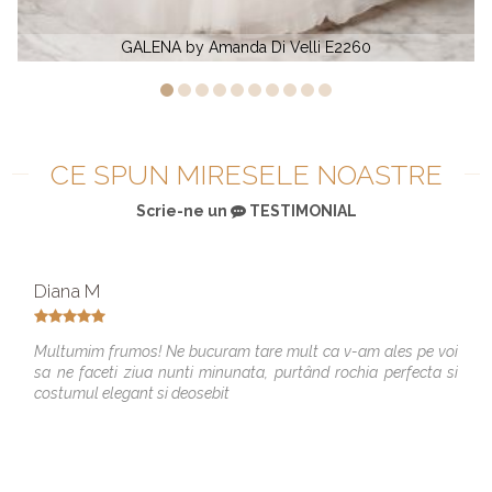
manda Di Velli E2260
CHANEL by Aman
CE SPUN MIRESELE NOASTRE
Scrie-ne un
TESTIMONIAL
Diana M
Multumim frumos! Ne bucuram tare mult ca v-am ales pe voi
sa ne faceti ziua nunti minunata, purtând rochia perfecta si
costumul elegant si deosebit