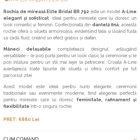
Rochia de mireasă Elite Bridal BR 792
este un model
A-Line
elegant și sofisticat
, ideal pentru miresele care își doresc un
look romantic și feminin. Confecționată din
dantelă fină
, această
rochie oferă o siluetă armonioasă, evidențiind talia și lăsând fusta
să cadă fluid, creând un efect grațios și diafan.
Mâneci detașabile
completează designul, adăugând
versatilitate – le poți purta pentru un look clasic la ceremonie și le
poți înlătura pentru un stil mai lejer la petrecere. Croiala A-Line
avantajează toate tipurile de siluetă și oferă confort pe tot
parcursul zilei.
Acest model este ideal pentru nunți elegante, ceremonii
tradiționale sau evenimente moderne, fiind alegerea perfectă
pentru miresele care își doresc
feminitate, rafinament și
flexibilitate
într-o singură rochie.
PRET: 6880 Lei
CUM COMAND