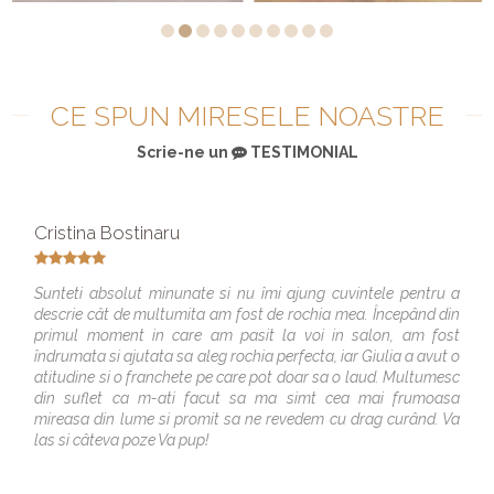
CE SPUN MIRESELE NOASTRE
Scrie-ne un
TESTIMONIAL
Cristina Bostinaru
Sunteti absolut minunate si nu îmi ajung cuvintele pentru a
descrie cât de multumita am fost de rochia mea. Începând din
primul moment in care am pasit la voi in salon, am fost
îndrumata si ajutata sa aleg rochia perfecta, iar Giulia a avut o
atitudine si o franchete pe care pot doar sa o laud. Multumesc
din suflet ca m-ati facut sa ma simt cea mai frumoasa
mireasa din lume si promit sa ne revedem cu drag curând. Va
las si câteva poze Va pup!