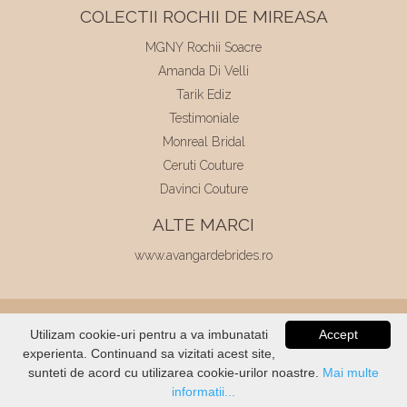
COLECTII ROCHII DE MIREASA
MGNY Rochii Soacre
Amanda Di Velli
Tarik Ediz
Testimoniale
Monreal Bridal
Ceruti Couture
Davinci Couture
ALTE MARCI
www.avangardebrides.ro
© 2026
Elite Mariaj
|
Toate drepturile
Utilizam cookie-uri pentru a va imbunatati
Accept
rezervate
|
Dezvoltat de
Voitin.com
experienta. Continuand sa vizitati acest site,
VERIFICATI
STOC
sunteti de acord cu utilizarea cookie-urilor noastre.
Mai multe
informatii...