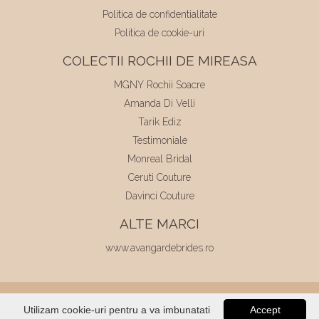
Politica de confidentialitate
Politica de cookie-uri
COLECTII ROCHII DE MIREASA
MGNY Rochii Soacre
Amanda Di Velli
Tarik Ediz
Testimoniale
Monreal Bridal
Ceruti Couture
Davinci Couture
ALTE MARCI
www.avangardebrides.ro
© 2026
Elite Mariaj
|
Toate drepturile
Utilizam cookie-uri pentru a va imbunatati
Accept